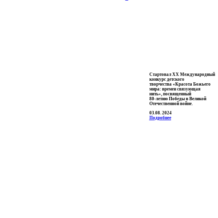
Cтартовал XX Международный
конкурс детского
творчества «Красота Божьего
мира: времен связующая
нить», посвященный
80-летию Победы в Великой
Отечественной войне.
03.08. 2024
Подробнее