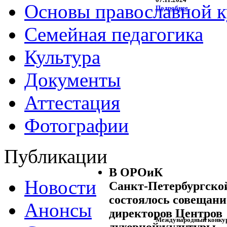
Основы православной 
Подробнее
Семейная педагогика
Культура
Документы
Аттестация
Фотографии
Публикации
В ОРОиК
Новости
Санкт-Петербургско
состоялось совещани
Анонсы
директоров Центров
Международный конкурс