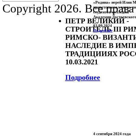
«Родина» иерей Илия 
Copyright 2026. Все прав
приветствовал вновь п
студентов колледжа
Академии Достоевског
ПЕТР ВЕЛИКИЙ -
03.09.2024
СТРОИТЕЛЬ III РИ
Подробнее
РИМСКО- ВИЗАНТ
НАСЛЕДИЕ В ИМП
ТРАДИЦИИЯХ РО
10.03.2021
Подробнее
4 сентября 2024 года