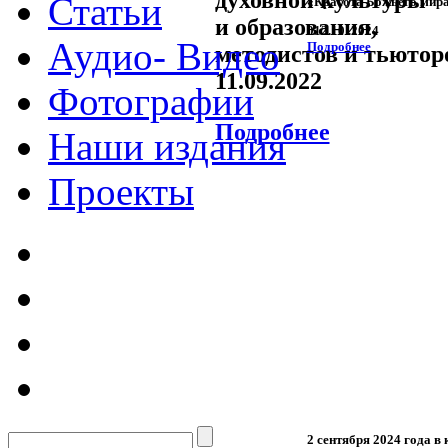
духовной культуры
Статьи
«Красота Божьего мира
и образования,
012.10 .2024
Аудио- Видео
Подробнее
методистов и тьютор
11.09.2022
Фотографии
Подробнее
Наши издания
Проекты
2 сентября 2024 года в