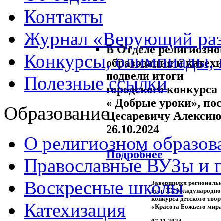
Контакты
Журнал «Верующий ра
В Отделе религиозно
Конкурсы, олимпиады,
образования и катех
подвели итоги
Полезные ссылки
городского конкурса
« Добрые уроки», п
Образование
Цесаревичу Алексию
26.10.2024
О религиозном образов
Подробнее
Православные ВУЗы и 
Воскресные школы
Завершился региональ
этап XX Международно
конкурса детского твор
Катехизация
«Красота Божьего мир
07.11.2024