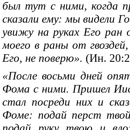
был тут с ними, когда п
сказали ему: мы видели Го
увижу на руках Его ран 
моего в раны от гвоздей,
Его, не поверю».
(Ин. 20:2
«После восьми дней опят
Фома с ними. Пришел Иис
стал посреди них и ска
Фоме: подай перст тво
подай руку твою и вл