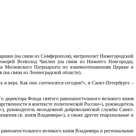
Паршин (на связи из Симферополя), митрополит Нижегородский
оиерей Всеволод Чаплин (на связи из Нижнего Новгорода),
ела Московского Патриархата по взаимоотношениям Церкви и
(на связи из Ленинградской области).
и вера. Как они соотносятся сегодня?»; в Санкт-Петербурге –
о директора Фонда святого равноапостольного великого князя
ственности в контексте политической России»), руководитель
»), руководитель молодежной добровольческой службы Санкт-
щения св. князя Владимира»), а также другие епархиальные и
равноапостольного великого князя Владимира и региональные