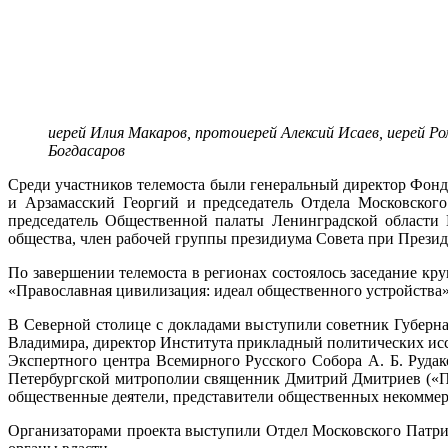
иерей Илия Макаров, протоиерей Алексий Исаев, иерей Р
Богдасаров
Среди участников телемоста были генеральный директор Фонд
и Арзамасский Георгий и председатель Отдела Московског
председатель Общественной палаты Ленинградской области 
общества, член рабочей группы президиума Совета при Презид
По завершении телемоста в регионах состоялось заседание кр
«Православная цивилизация: идеал общественного устройства»
В Северной столице с докладами выступили советник Губерна
Владимира, директор Института прикладный политических исс
Экспертного центра Всемирного Русского Собора А. Б. Руда
Петербургской митрополии священник Дмитрий Дмитриев («Пра
общественные деятели, представители общественных некоммерч
Организаторами проекта выступили Отдел Московского Патри