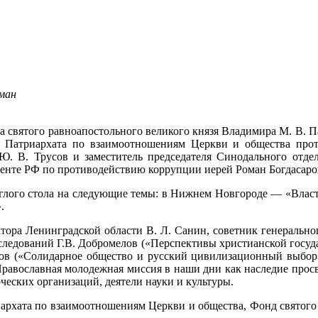
оман
а святого равноапостольного великого князя Владимира М. В. 
о Патриархата по взаимоотношениям Церкви и общества прот
Ю. В. Трусов и заместитель председателя Синодального отд
енте РФ по противодействию коррупции иерей Роман Богдасаров 
углого стола на следующие темы: в Нижнем Новгороде — «Власть 
.
тора Ленинградской области В. Л. Санин, советник генеральног
ледований Г.В. Добромелов («Перспективы христианской государ
ков («Солидарное общество и русский цивилизационный выбор
вославная молодежная миссия в наши дни как наследие просве
еских организаций, деятели науки и культуры.
архата по взаимоотношениям Церкви и общества, Фонд святого 