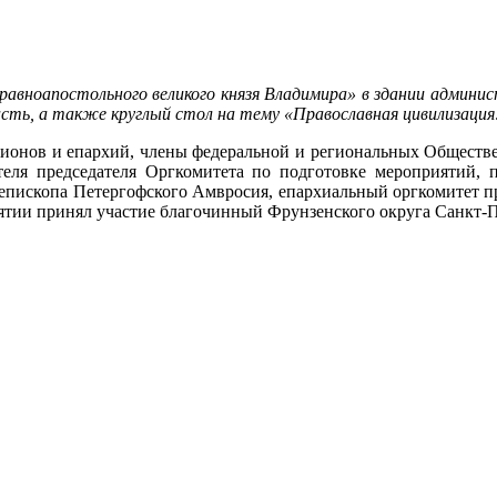
о равноапостольного великого князя Владимира» в здании админ
ть, а также круглый стол на тему «Православная цивилизация
гионов и епархий, члены федеральной и региональных Обществе
теля председателя Оргкомитета по подготовке мероприятий, 
епископа Петергофского Амвросия, епархиальный оргкомитет пр
ятии принял участие благочинный Фрунзенского округа Санкт-П