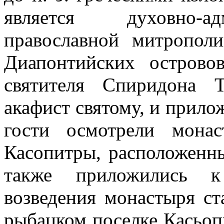
является духовно-а
православной митропол
Диапонтийских острово
святителя Спиридона Т
акафист святому, и прил
гости осмотрели мона
Касопитры, расположенны
также приложились 
возведения монастыря ст
рыбацком поселке Касьопи