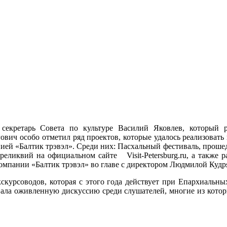
секретарь Совета по культуре Василий Яковлев, который 
вич особо отметил ряд проектов, которые удалось реализовать 
ей «Балтик трэвэл». Среди них: Пасхальный фестиваль, прошедш
ликвий на официальном сайте Visit-Petersburg.ru, а также р
компании «Балтик трэвэл» во главе с директором Людмилой Кудр
курсоводов, которая с этого года действует при Епархиальных
вала оживленную дискуссию среди слушателей, многие из кото