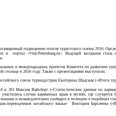
, посвященный подведению итогов туристского сезона 2016. Орг
ро и портал «Visit-Petersburg.ru». Ведущей заседания стал
а.
нальных и международных проектов Комитета по развитию тур
 столице в 2016 году. Также с презентациями выступили:
ссийского союза туриндустрии Екатерина Шадская («Итоги турис
 и ЛО Максим Вайсберг («Статистические данные по карман
участились случаи карманных краж в музеях, где случается 
ельными и незамедлительно сообщать в полицию о подобных слу
дов-переводчиков китайского языка» Виктория Баргачева («В