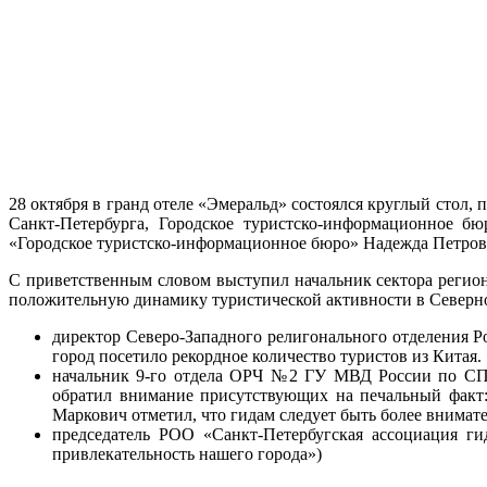
28 октября в гранд отеле «Эмеральд» состоялся круглый стол
Санкт-Петербурга, Городское туристско-информационное бю
«Городское туристско-информационное бюро» Надежда Петров
С приветственным словом выступил начальник сектора регио
положительную динамику туристической активности в Северной
директор Северо-Западного религонального отделения Ро
город посетило рекордное количество туристов из Китая.
начальник 9-го отдела ОРЧ №2 ГУ МВД России по СПб
обратил внимание присутствующих на печальный факт: 
Маркович отметил, что гидам следует быть более внимат
председатель РОО «Санкт-Петербугская ассоциация ги
привлекательность нашего города»)