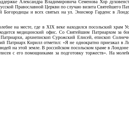
ддержке Александра Владимировича Семенова Хор духовенс
Русской Православной Церкви по случаю визита Святейшего Па
ой Богородицы и всех святых на ул. Энисмор Гарденс в Лондо
олебне на месте, где в XIX веке находился посольский храм 
находится медицинский офис. Со Святейшим Патриархом за б
 Патриархи, архиепископ Сурожский Елисей, епископ Солнеч
ий Патриарх Кирилл отметил: «Я не однократно приезжал в Ло
людей на этой земле. В российском посольском храме в Лондоне
 Елисея с его помощниками за подготовку торжеств». На мол