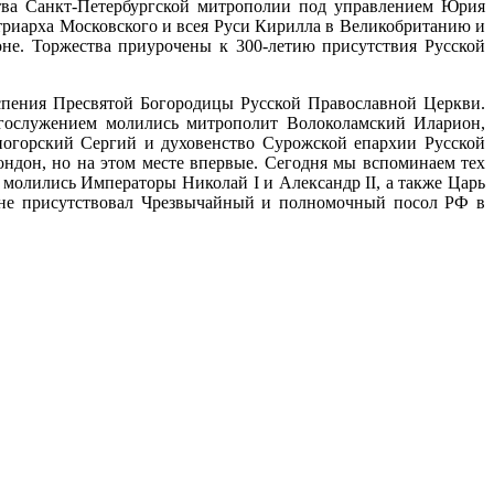
тва Санкт-Петербургской митрополии под управлением Юрия
триарха Московского и всея Руси Кирилла в Великобританию и
не. Торжества приурочены к 300-летию присутствия Русской
Успения Пресвятой Богородицы Русской Православной Церкви.
огослужением молились митрополит Волоколамский Иларион,
ногорский Сергий и духовенство Сурожской епархии Русской
ндон, но на этом месте впервые. Сегодня мы вспоминаем тех
 молились Императоры Николай I и Александр II, а также Царь
ебне присутствовал Чрезвычайный и полномочный посол РФ в