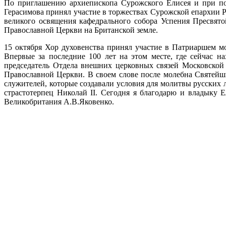
По приглашению архиепископа Сурожского Елисея и при по
Герасимова принял участие в торжествах Сурожской епархии 
великого освящения кафедрального собора Успения Пресвят
Православной Церкви на Британской земле.
15 октября Хор духовенства принял участие в Патриаршем м
Впервые за последние 100 лет на этом месте, где сейчас 
председатель Отдела внешних церковных связей Московской
Православной Церкви. В своем слове после молебна Святейш
служителей, которые создавали условия для молитвы русских 
страстотерпец Николай II. Сегодня я благодарю и владыку
Великобритания А.В.Яковенко.