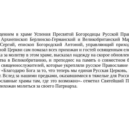
дением в храме Успения Пресвятой Богородицы Русской Прав
Архиепископ Берлинско-Германский и Великобританский Ма
Сергий, епископ Богородский Антоний, управляющий прихо
вной Церкви сам помазал всех прихожан и гостей освященным ел
за молитву в этом храме, высказал надежду на скорое обновлен
тва в Великобританию, и преподнес на память о совместном
 священнослужителей, которые укрепляли русское Православие
 «Благодарю Бога за то, что теперь мы единая Русская Церков
. Вслед за нашими предками, оказавшимися в тяжелые для Росс
ославные храмы там, где это возможно»- отметил Святейший 
рихожан молиться за своего Патриарха.