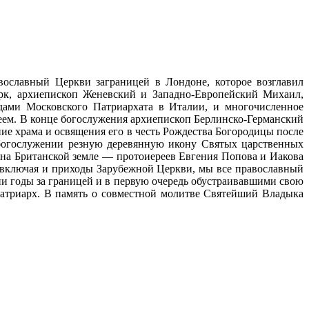
ославный Церкви заграницей в Лондоне, которое возглавил
рк, архиепископ Женевский и Западно-Европейский Михаил,
дами Московского Патриархата в Италии, и многочисленное
еем. В конце богослужения архиепископ Берлинско-Германский
ие храма и освящения его в честь Рождества Богородицы после
 богослужении резную деревянную икону Святых царственных
 на Британской земле — протоиереев Евгения Попова и Иакова
ь, включая и приходы Зарубежной Церкви, мы все православный
ии годы за границей и в первую очередь обустраивавшими свою
Патриарх. В память о совместной молитве Святейший Владыка