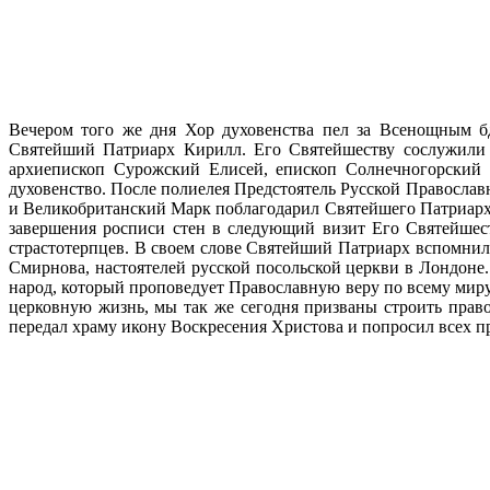
Вечером того же дня Хор духовенства пел за Всенощным б
Святейший Патриарх Кирилл. Его Святейшеству сослужили 
архиепископ Сурожский Елисей, епископ Солнечногорский 
духовенство. После полиелея Предстоятель Русской Правосла
и Великобританский Марк поблагодарил Святейшего Патриарха 
завершения росписи стен в следующий визит Его Святейшес
страстотерпцев. В своем слове Святейший Патриарх вспомнил
Смирнова, настоятелей русской посольской церкви в Лондоне.
народ, который проповедует Православную веру по всему миру
церковную жизнь, мы так же сегодня призваны строить прав
передал храму икону Воскресения Христова и попросил всех п