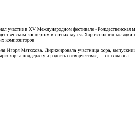
нял участие в XV Международном фестивале «Рождественская ми
ждественским концертом в стенах музея. Хор исполнил колядки 
их композиторов.
еля Игоря Матюхова. Дирижировала участница хора, выпускниц
арю хор за поддержку и радость сотворчества», — сказала она.