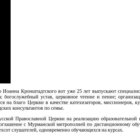
о Иоанна Кронштадтского вот уже 25 лет выпускают специалист
а; богослужебный устав, церковное чтение и пение; организа
тся на благо Церкви в качестве катехизаторов, миссионеров, 
ских консультантов по семье.
усской Православной Церкви на реализацию образовательной п
 соглашение с Мурманской митрополией по дистанционному обу
ехсот слушателей, одновременно обучающихся на курсах.