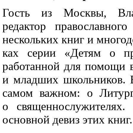
Гость из Москвы, Вла
редактор пра­вос­лав­ног
несколь­ких книг и многоде
ках серии «Детям о пра
работанной для по­мощи в в
и млад­ших школь­ников. 
самом важ­ном: о Литур­г
о священно­служителях
основной девиз этих книг.