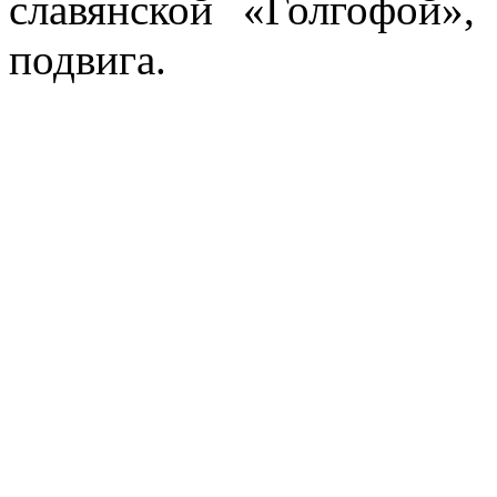
славянской «Голгофой»,
подвига.