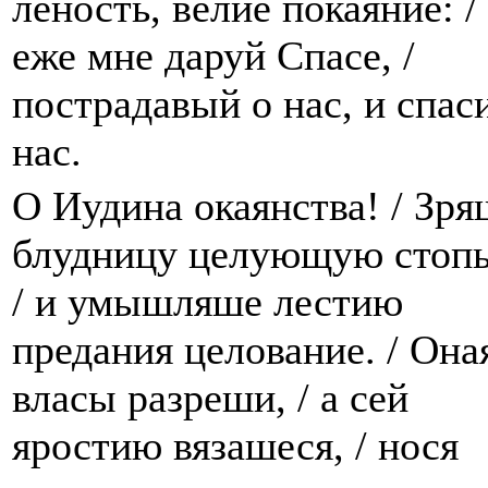
леность, велие покаяние: /
еже мне даруй Спасе, /
пострадавый о нас, и спас
нас.
О Иудина окаянства! / Зря
блудницу целующую стоп
/ и умышляше лестию
предания целование. / Она
власы разреши, / а сей
яростию вязашеся, / нося