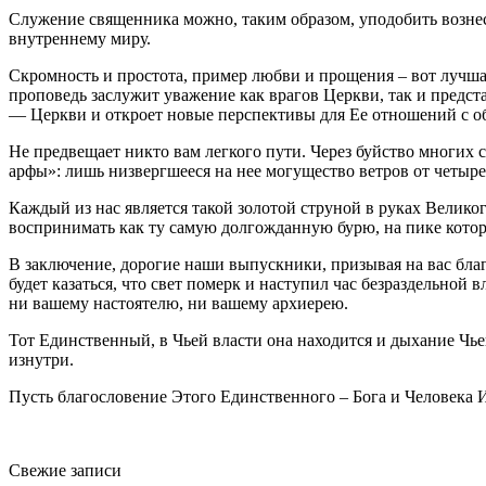
Служение священника можно, таким образом, уподобить вознес
внутреннему миру.
Скромность и простота, пример любви и прощения – вот лучша
проповедь заслужит уважение как врагов Церкви, так и предс
— Церкви и откроет новые перспективы для Ее отношений с о
Не предвещает никто вам легкого пути. Через буйство многих 
арфы»: лишь низвергшееся на нее могущество ветров от четыре
Каждый из нас является такой золотой струной в руках Велико
воспринимать как ту самую долгожданную бурю, на пике котор
В заключение, дорогие наши выпускники, призывая на вас бла
будет казаться, что свет померк и наступил час безраздельной 
ни вашему настоятелю, ни вашему архиерею.
Тот Единственный, в Чьей власти она находится и дыхание Чье
изнутри.
Пусть благословение Этого Единственного – Бога и Человека 
Свежие записи