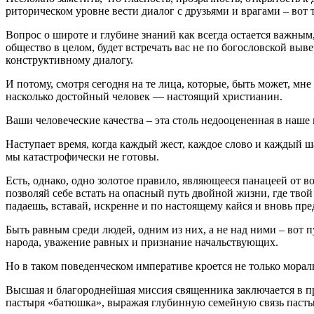
риторическом уровне вести диалог с друзьями и врагами – вот 
Вопрос о широте и глубине знаний как всегда остается важным, 
общество в целом, будет встречать вас не по богословской вы
конструктивному диалогу.
И потому, смотря сегодня на те лица, которые, быть может, мн
насколько достойный человек — настоящий христианин.
Ваши человеческие качества – эта столь недооцененная в наше 
Наступает время, когда каждый жест, каждое слово и каждый ш
мы катастрофически не готовы.
Есть, однако, одно золотое правило, являющееся панацеей от 
позволяй себе встать на опасный путь двойной жизни, где твой
падаешь, вставай, искренне и по настоящему кайся и вновь пре
Быть равным среди людей, одним из них, а не над ними – вот 
народа, уважение равных и признание начальствующих.
Но в таком поведенческом императиве кроется не только морал
Высшая и благороднейшая миссия священника заключается в пр
пастыря «батюшка», выражая глубинную семейную связь пасты