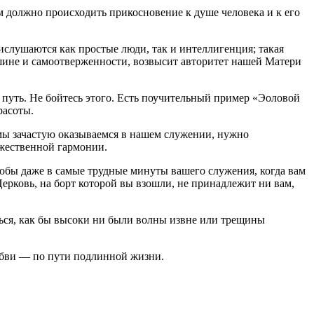
 должно происходить прикосновение к душе человека и к его
слушаются как простые люди, так и интеллигенция; такая
ишине и самоотверженности, возвысит авторитет нашей Матери
ш путь. Не бойтесь этого. Есть поучительный пример «Эоловой
расоты.
 мы зачастую оказываемся в нашем служении, нужно
ожественной гармонии.
тобы даже в самые трудные минуты вашего служения, когда вам
 Церковь, на борт которой вы взошли, не принадлежит ни вам,
уться, как бы высоки ни были волны извне или трещины
любви — по пути подлинной жизни.