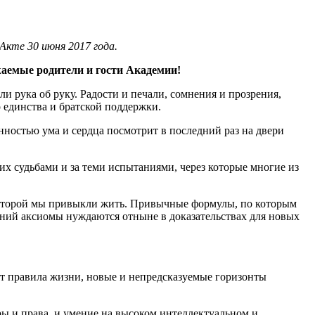
кте 30 июня 2017 года.
жаемые родители и гости Академии!
 рука об руку. Радости и печали, сомнения и прозрения,
о единства и братской поддержки.
нностью ума и сердца посмотрит в последний раз на двери
их судьбами и за теми испытаниями, через которые многие из
 которой мы привыкли жить. Привычные формулы, по которым
лений аксиомы нуждаются отныне в доказательствах для новых
т правила жизни, новые и непредсказуемые горизонты
ры и права, и умение на высоком интеллектуальном и