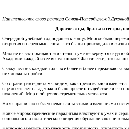
Напутственное слово ректора Санкт-Петербургской Духовной 
Дорогие отцы, братья и сестры, п
Очередной учебный год подошел к концу. Многое было пережит
открытия и переосмысления – что бы ни происходило в жизни к
Многие из вас покидают эти стены и уже не вернутся сюда в о
Академии каждый из ее выпускников? Фактически, это главны
Скажу честно, каждый год я все более и более переживаю за в
них должны пройти.
Со страниц интернета мы видим, как стремительно изменяетс
еще десять лет назад можно было просчитать действие и его 
поколений. Мир и общество стремительно меняются.
Но я спрашиваю себя: успевает ли за этими изменениями сист
Новые мировоззренческие парадигмы властвуют в умах и серд
социального и политического видения обуславливают не тольк
Несложно заметить, что гласность, прозрачность, открытость