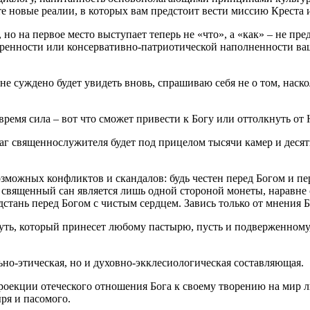
те новые реалии, в которых вам предстоит вести миссию Креста 
но на первое место выступает теперь не «что», а «как» – не пре
веренности или консервативно-патриотической наполненности ваш
е не суждено будет увидеть вновь, спрашиваю себя не о том, наск
время сила – вот что сможет привести к Богу или оттолкнуть от
аг священнослужителя будет под прицелом тысячи камер и десят
возможных конфликтов и скандалов: будь честен перед Богом и п
 священный сан является лишь одной стороной монеты, наравне с
дстань перед Богом с чистым сердцем. Завись только от мнения Бо
путь, который принесет любому пастырю, пусть и подверженному,
ьно-этическая, но и духовно-экклесиологическая составляющая.
оекции отеческого отношения Бога к своему творению на мир л
ря и пасомого.