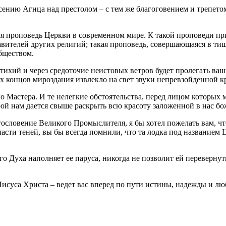
ению Агнца над престолом – с тем же благоговением и трепетом
я проповедь Церкви в современном мире. К такой проповеди при
тавителей других религий; такая проповедь, совершающаяся в т
бществом.
стихий и через средоточие неистовых ветров будет пролегать ва
х концов мироздания извлекло на свет звуки непревзойденной к
го Мастера. И те нелегкие обстоятельства, перед лицом которых
ой нам дается свыше раскрыть всю красоту заложенной в нас б
гословение Великого Промыслителя, я бы хотел пожелать вам, ч
власти теней, вы бы всегда помнили, что та лодка под названием
го Духа наполняет ее паруса, никогда не позволит ей переверн
Иисуса Христа – ведет вас вперед по пути истины, надежды и 