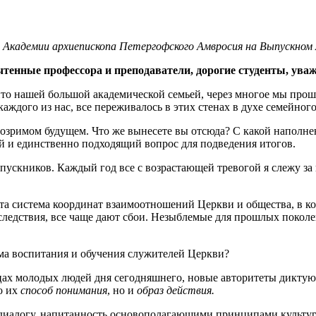
Академии архиепископа Петергофского Амвросия на Выпускном А
очтенные профессора и преподаватели, дорогие студенты, ува
о нашей большой академической семьей, через многое мы прошли
аждого из нас, все переживалось в этих стенах в духе семейног
бозримом будущем. Что же вынесете вы отсюда? С какой наполне
й и единственно подходящий вопрос для подведения итогов.
ыпускников. Каждый год все с возрастающей тревогой я слежу за 
я та система координат взаимоотношений Церкви и общества, в
последствия, все чаще дают сбои. Незыблемые для прошлых поко
ема воспитания и обучения служителей Церкви?
цах молодых людей дня сегодняшнего, новые авторитеты диктую
о их
способ понимания
, но и
образ действия.
 к диалогу, напитанность основополагающими принципами культу