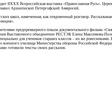
одит IIXXX Всероссийская выставка «Православная Русь». Цер
главил Архиепископ Петергофский Амвросий.
гских школ, намеченная, как откровенный разговор. Рассказывая
олюция».
рителями предпремьерного показа документального фильма «Св
жения Выставочного объединение РЕСТЭК Елена Максимова-Поля
 специально для учеников старших классов – их же ровесниками
го военного училища Министерства обороны Российской Федера
ами готовили тексты своих рассказов.