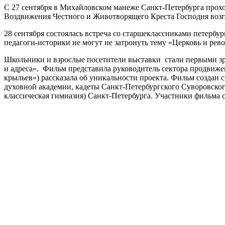
С 27 сентября в Михайловском манеже Санкт-Петербурга прох
Воздвижения Честного и Животворящего Креста Господня воз
28 сентября состоялась встреча со старшеклассниками петербур
педагоги-историки не могут не затронуть тему «Церковь и рев
Школьники и взрослые посетители выставки стали первыми з
и адреса». Фильм представила руководитель сектора продви
крыльев») рассказала об уникальности проекта. Фильм создан
духовной академии, кадеты Санкт-Петербургского Суворовско
классическая гимназия) Cанкт-Петербурга. Участники фильма с