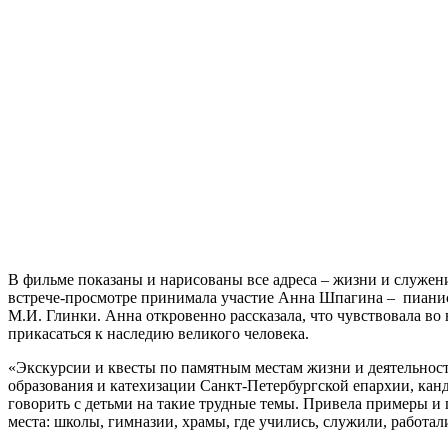
В фильме показаны и нарисованы все адреса – жизни и служе
встрече-просмотре принимала участие Анна Шпагина – пианист
М.И. Глинки. Анна откровенно рассказала, что чувствовала в
прикасаться к наследию великого человека.
«Экскурсии и квесты по памятным местам жизни и деятельнос
образования и катехизации Санкт-Петербургской епархии, кан
говорить с детьми на такие трудные темы. Привела примеры и
места: школы, гимназии, храмы, где учились, служили, работ