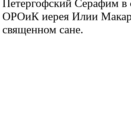
Петергофский Серафим в 
ОРОиК иерея Илии Макаро
священном сане.