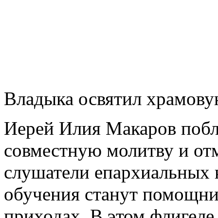
Владыка освятил храмовую
Иерей Илия Макаров побл
совместную молитву и отм
слушатели епархиальных 
обучения станут помощни
приходах. В этом флигеле