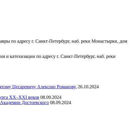
вры по адресу г. Санкт-Петербург, наб. реки Монастырки, дом
ия и катехизации по адресу г. Санкт-Петербург, наб. реки
вятому Цесаревичу Алексию Романову.
26.10.2024
бурга XX–XXI веков
08.09.2024
а Академии Достоевского
08.09.2024