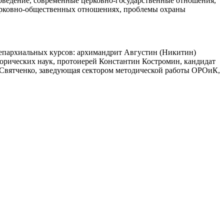
товедение, современные церковно-государственные отношения,
ерковно-общественных отношениях, проблемы охраны
 епархиальных курсов: архимандрит Августин (Никитин)
орических наук, протоиерей Константин Костромин, кандидат
 Святченко, заведующая сектором методической работы ОРОиК,