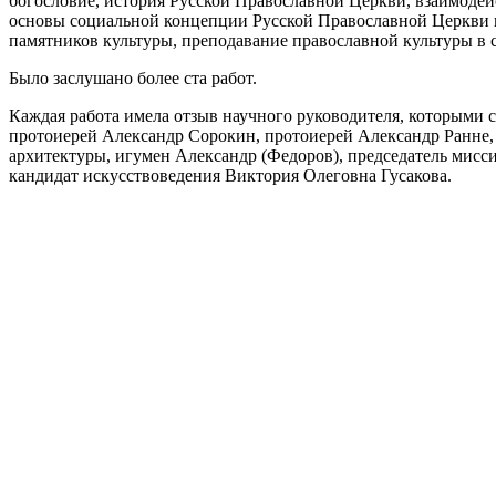
богословие, история Русской Православной Церкви, взаимодейс
основы социальной концепции Русской Православной Церкви 
памятников культуры, преподавание православной культуры в с
Было заслушано более ста работ.
Каждая работа имела отзыв научного руководителя, которыми 
протоиерей Александр Сорокин, протоиерей Александр Ранне,
архитектуры, игумен Александр (Федоров), председатель мис
кандидат искусствоведения Виктория Олеговна Гусакова.