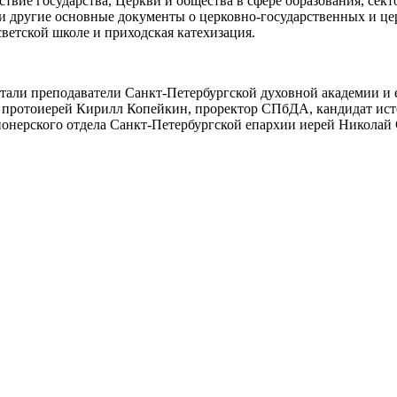
твие государства, Церкви и общества в сфере образования, сек
и другие основные документы о церковно-государственных и ц
ветской школе и приходская катехизация.
стали преподаватели Санкт-Петербургской духовной академии и
 протоиерей Кирилл Копейкин, проректор СПбДА, кандидат ист
сионерского отдела Санкт-Петербургской епархии иерей Николай