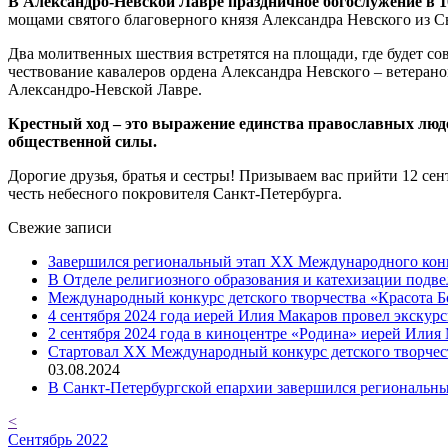
В Александро-Невской Лавре праздничное богослужение в 1
мощами святого благоверного князя Александра Невского из С
Два молитвенных шествия встретятся на площади, где будет со
чествование кавалеров ордена Александра Невского – ветера
Александро-Невской Лавре.
Крестный ход – это выражение единства православных люде
общественной силы.
Дорогие друзья, братья и сестры! Призываем вас прийти 12 се
честь небесного покровителя Санкт-Петербурга.
Свежие записи
Завершился региональный этап XX Международного конку
В Отделе религиозного образования и катехизации подв
Международный конкурс детского творчества «Красота Б
4 сентября 2024 года иерей Илия Макаров провел экску
2 сентября 2024 года в киноцентре «Родина» иерей Или
Cтартовал XX Международный конкурс детского творчест
03.08.2024
В Санкт-Петербургской епархии завершился региональны
<
Сентябрь 2022