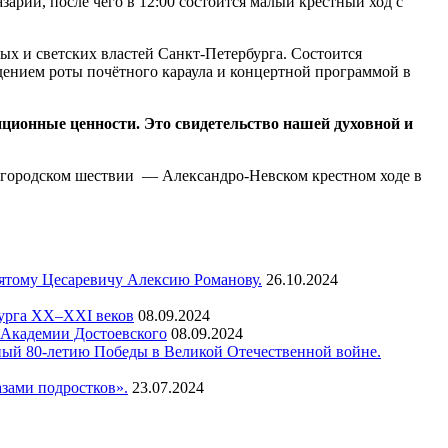
рий, после чего в 12:00 состоится малый крестный ход с
ых и светских властей Санкт-Петербурга. Состоится
дением роты почётного караула и концертной программой в
иционные ценности. Это свидетельство нашей духовной и
бщегородском шествии — Александро-Невском крестном ходе в
вятому Цесаревичу Алексию Романову.
26.10.2024
бурга XX–XXI веков
08.09.2024
а Академии Достоевского
08.09.2024
ный 80-летию Победы в Великой Отечественной войне.
зами подростков».
23.07.2024