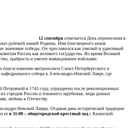
12 сентября
отмечается День перенесения в
дных рубежей нашей Родины. Имя благоверного князя
мые значимые победы. Он прославился как умелый и удачливый
азвития России как великого государства. Во время Великой
тво, храбрость и умелое командование войсками.
По благословению митрополита Санкт-Петербургского и
кафедрального собора к Александро-Невской Лавре, где
й Петровной в 1743 году, упразднено после революционных
гих городов России и ближнего зарубежья, люди разных
ям, любовь к Отечеству.
ксандро-Невской Лавры. Отдавая дань исторической традиции
ии ее
в 11:00 – общегородской крестный ход
с Казанской