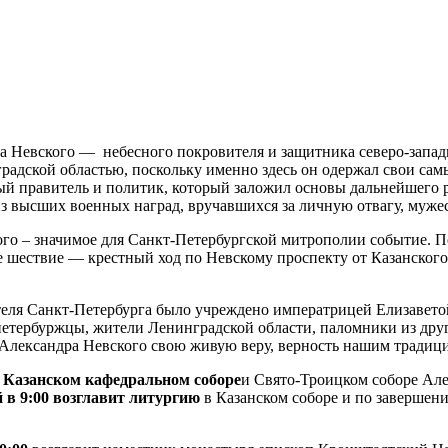
ра Невского — небесного покровителя и защитника северо-запа
радской областью, поскольку именно здесь он одержал свои са
ый правитель и политик, который заложил основы дальнейшего р
 высших военных наград, вручавшихся за личную отвагу, мужес
ого – значимое для Санкт-Петербургской митрополии событие. 
шествие — крестный ход по Невскому проспекту от Казанского 
теля Санкт-Петербурга было учреждено императрицей Елизавето
 петербуржцы, жители Ленинградской области, паломники из дру
 Александра Невского свою живую веру, верность нашим традици
 Казанском кафедральном соборе
и Свято-Троицком соборе Але
в 9:00 возглавит литургию
в Казанском соборе и по завершен