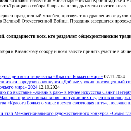
0:00
возглавит наместник монастыря епископ Кронштадтский Наза
вято-Троицкого собора Лавры на площадь имени святого князя.
вершен праздничный молебен, прозвучат поздравления от духовн
нов Великой Отечественной Войны. Праздник завершится прохож
й, солидарности всех, кто разделяет общехристианские трад
нтября к Казанскому собору и всем вместе принять участие в о
рса детского творчества «Красота Божьего мира»
07.11.2024
ели итоги городского конкурса «Добрые уроки», посвященный с
ожьего мира» 2024
12.10.2024
рсию по выставке «Жизнь в раю» в Музее искусства Санкт-Петер
я Макаров приветствовал вновь поступивших студентов колледж
ва «Красота Божьего мира: времен связующая нить», посвящен
й этап Межрегионального художественного конкурса «Семья гла