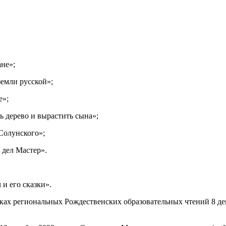
ане»;
земли русской»;
е»;
ть дерево и вырастить сына»;
Солунского»;
 дел Мастер».
 и его сказки».
мках региональных Рождественских образовательных чтений 8 де