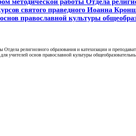
ром методической работы Отдела религи
урсов святого праведного Иоанна Кронш
й основ православной культуры общеобр
ты Отдела религиозного образования и катехизации и преподав
 для учителей основ православной культуры общеобразовательн