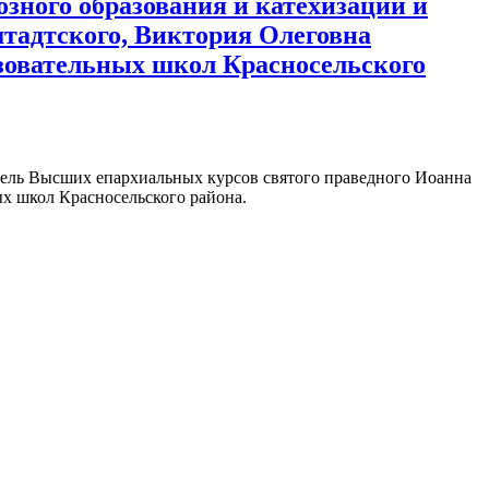
озного образования и катехизации и
тадтского, Виктория Олеговна
азовательных школ Красносельского
атель Высших епархиальных курсов святого праведного Иоанна
ых школ Красносельского района.