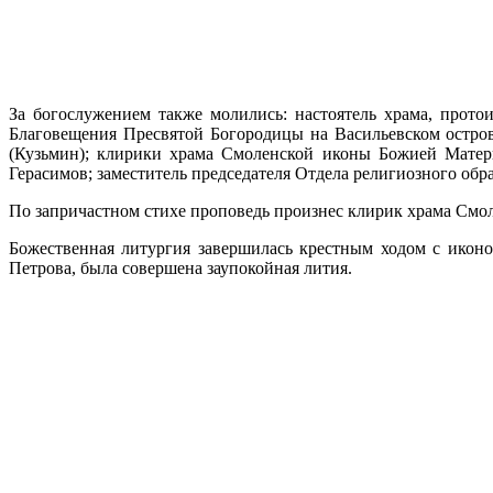
За богослужением также молились: настоятель храма, прото
Благовещения Пресвятой Богородицы на Васильевском остро
(Кузьмин); клирики храма Смоленской иконы Божией Матер
Герасимов; заместитель председателя Отдела религиозного об
По запричастном стихе проповедь произнес клирик храма Смо
Божественная литургия завершилась крестным ходом с иконо
Петрова, была совершена заупокойная лития.