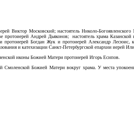
иерей Виктор Московский; настоятель Николо-Богоявленского 
ве протоиерей Андрей Дьяконов; настоятель храма Казанской
и протоиерей Богдан Жук и протоиерей Александр Лесюис, к
разования и катехизации Санкт-Петербургской епархии иерей Ил
ленской иконы Божией Матери протоиерей Игорь Есипов.
й Смоленской Божией Матери вокруг храма. У места упокоения