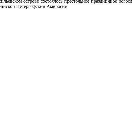
льевском острове состоялось престольное праздничное богосл
иепископ Петергофский Амвросий.