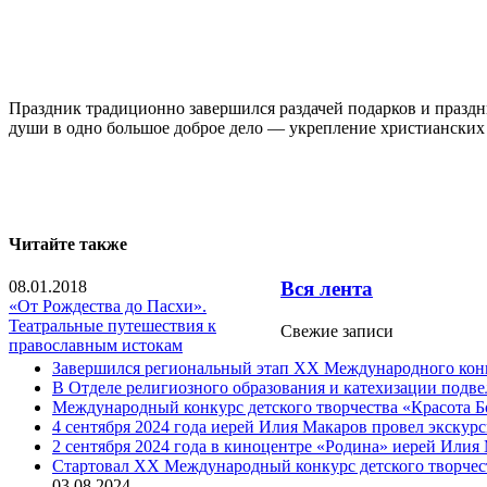
Праздник традиционно завершился раздачей подарков и праздн
души в одно большое доброе дело — укрепление христианских ц
Читайте также
08.01.2018
Вся лента
«От Рождества до Пасхи».
Театральные путешествия к
Свежие записи
православным истокам
Завершился региональный этап XX Международного конку
В Отделе религиозного образования и катехизации подв
Международный конкурс детского творчества «Красота Б
4 сентября 2024 года иерей Илия Макаров провел экску
2 сентября 2024 года в киноцентре «Родина» иерей Или
Cтартовал XX Международный конкурс детского творчест
03.08.2024