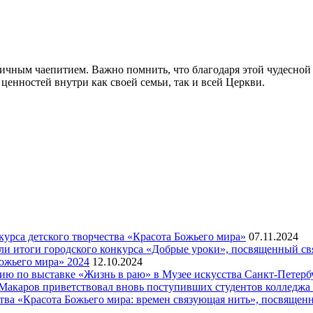
ичным чаепитием. Важно помнить, что благодаря этой чудесной
енностей внутри как своей семьи, так и всей Церкви.
рса детского творчества «Красота Божьего мира»
07.11.2024
ели итоги городского конкурса «Добрые уроки», посвященный с
ожьего мира» 2024
12.10.2024
рсию по выставке «Жизнь в раю» в Музее искусства Санкт-Петер
я Макаров приветствовал вновь поступивших студентов колледж
ва «Красота Божьего мира: времен связующая нить», посвящен