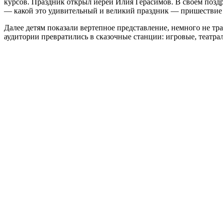
курсов. Праздник открыл иерей Илия Герасимов. В своём поздр
— какой это удивительный и великий праздник — пришествие 
Далее детям показали вертепное представление, немного не тр
аудитории превратились в сказочные станции: игровые, театра