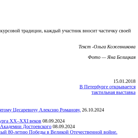
 курсовой традиции, каждый участник вносит частичку своей
Текст -Ольга Кожевникова
Фото — Яна Белицкая
15.01.2018
В Петербурге открывается
тактильная выставка
вятому Цесаревичу Алексию Романову.
26.10.2024
бурга XX–XXI веков
08.09.2024
а Академии Достоевского
08.09.2024
ный 80-летию Победы в Великой Отечественной войне.