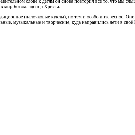
авительном слове к детям он снова повторил все то, что мы сл
в мир Богомладенца Христа.
адиционное (палочковые куклы), но тем и особо интересное. Он
льные, музыкальные и творческие, куда направились дети в своё