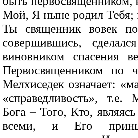
быть первосвященником, н
Мой, Я ныне родил Тебя; к
Ты священник вовек по
совершившись, сделал
виновником спасения в
Первосвященником по ч
Мелхиседек означает: «м
«справедливость», т.е.
Бога – Того, Кто, являяс
всеми, и Его прин