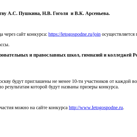
у А.С. Пушкина, Н.В. Гоголя и В.К. Арсеньева.
да через сайт конкурса:
https://letogospodne.ru/join
осуществляется 
ассы.
азовательных и православных школ,
гимназий
и колледжей Р
оскву будут приглашены не менее 10-ти участников от каждой в
 результатам которой будут названы призеры конкурса.
частия можно на сайте конкурса
http://www.Ietogospodne.ru
.