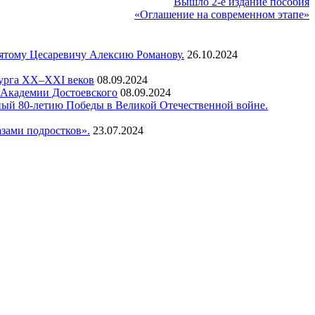
Вышло 2-е издание пособия
«Оглашение на современном этапе»
вятому Цесаревичу Алексию Романову.
26.10.2024
бурга XX–XXI веков
08.09.2024
а Академии Достоевского
08.09.2024
ный 80-летию Победы в Великой Отечественной войне.
зами подростков».
23.07.2024