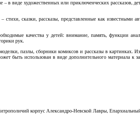
ме – в виде художественных или приключенческих рассказов, дет
– стихи, сказки, рассказы, представленные как известными а
бходимые качества у детей: внимание, память, функции анали
торики рук.
делки, пазлы, сборники комиксов и рассказы в картинках. Изд
может быть использован в виде дополнительного материала к 
Митрополичий корпус Александро-Невской Лавры, Епархиальный 