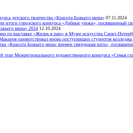
рса детского творчества «Красота Божьего мира»
07.11.2024
ели итоги городского конкурса «Добрые уроки», посвященный с
ожьего мира» 2024
12.10.2024
рсию по выставке «Жизнь в раю» в Музее искусства Санкт-Петер
я Макаров приветствовал вновь поступивших студентов колледж
ва «Красота Божьего мира: времен связующая нить», посвящен
й этап Межрегионального художественного конкурса «Семья гла