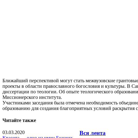
Ближайший перспективой могут стать межвузовские грантовые
проекты в области православного богословия и культуры. В С
диссертации по теологии. Об опыте теологического образован
Миссионерского института.
Участниками заседания была отмечена необходимость объедине
образованию для создания благоприятных условий раскрытия с
Читайте также
03.03.2020
Вся лента
Красота — одно из имен Божиих