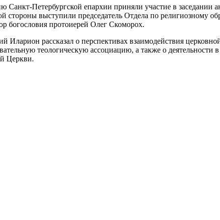
ю Санкт-Петербургской епархии приняли участие в заседании а
й стороны выступили председатель Отдела по религиозному обр
ор богословия протоиерей Олег Скоморох.
й Иларион рассказал о перспективах взаимодействия церковной
зовательную теологическую ассоциацию, а также о деятельности
й Церкви.