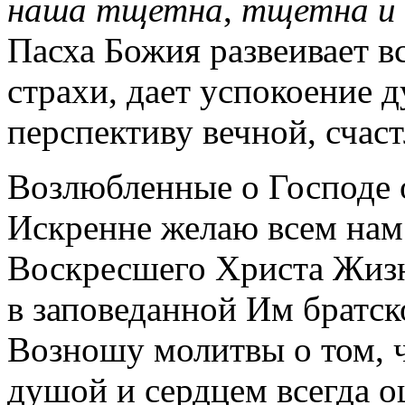
наша
тщетна
,
тщетна
и
Пасха Божия
развеивает
вс
страхи, дает успокоение 
перспективу вечной, счас
Возлюбленные о Господе о
Искренне желаю всем на
Воскресшего Христа
Жиз
в заповеданной Им
братск
Возношу молитвы
о том, 
д
ушой и с
ердцем всегда 