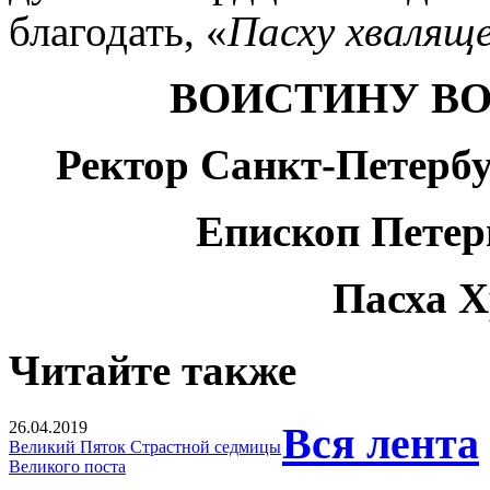
благодать
,
«
Пасху
хвалящ
ВОИСТИНУ ВО
Р
ектор
Санкт-Петер
б
Е
пископ
Петер
Пасха
Х
Читайте также
26.04.2019
Вся лента
Великий Пяток Страстной седмицы
Великого поста