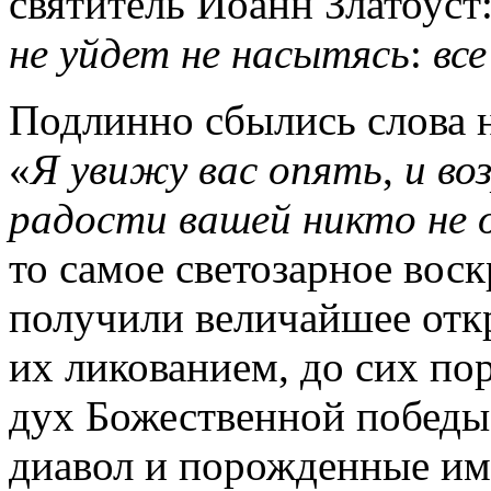
святитель Иоанн Златоуст:
не
уйдет
не
насытясь
:
все
Подлинно
сбылись слова 
«
Я
увижу
вас
опять
,
и
во
радости
вашей
никто
не
то самое светозарное
воск
получили величайшее
отк
их
ликованием, до сих п
дух
Божественной
победы
диавол
и порожденные им 