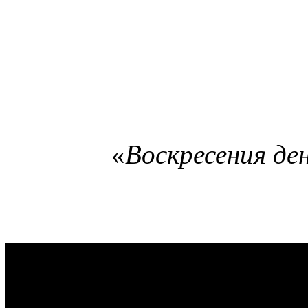
«
Воскресения
де