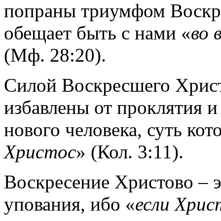
по
праны триумфом Воскр
обещает быть с нами
«
во
(Мф.
28:20).
Силой Воскресшего Хрис
избавлены от проклятия
и 
нового человека
, суть кот
Христос
»
(Кол. 3:11).
Воскресен
ие Христово – 
упования,
ибо «
если
Хрис