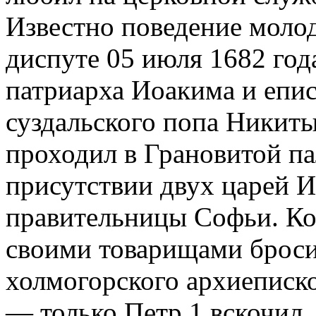
Известно поведение молод
диспуте 05 июля 1682 го
патриарха Иоакима и епис
суздальского попа Никиты
проходил в Грановитой па
присутствии двух царей И
правительницы Софьи. Ко
своими товарищами броси
холмогорского архиеписко
— только Петр 1 вскочил, 