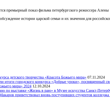
тся премьерный показ фильма петербургского режиссера Алены 
 обсуждение истории царской семьи и их значения для российск
рса детского творчества «Красота Божьего мира»
07.11.2024
ели итоги городского конкурса «Добрые уроки», посвященный с
ожьего мира» 2024
12.10.2024
рсию по выставке «Жизнь в раю» в Музее искусства Санкт-Петер
я Макаров приветствовал вновь поступивших студентов колледж