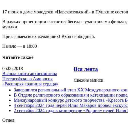
17 июня в доме молодежи «Царскосельский» в Пушкине состои
В рамках презентации состоится беседа с участниками фильма,
музыки.
Приглашаем всех желающих! Вход свободный.
Начало — в 18:00
Читайте также
05.06.2018
Вся лента
Вышла книга архиепископа
Петергофского Амвросия
Свежие записи
«Расширяя границы сердца»
Завершился региональный этап XX Международного конку
В Отделе религиозного образования и катехизации подв
Международный конкурс детского творчества «Красота Б
4 сентября 2024 года иерей Илия Макаров провел экску
2 сентября 2024 года в киноцентре «Родина» иерей Или
Отдел