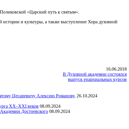
Поликовской «Царский путь к святым».
ой истории и культуры, а также выступление Хора духовной
16.06.2018
В Духовной академии состоялся
выпуск епархиальных курсов
вятому Цесаревичу Алексию Романову.
26.10.2024
бурга XX–XXI веков
08.09.2024
а Академии Достоевского
08.09.2024