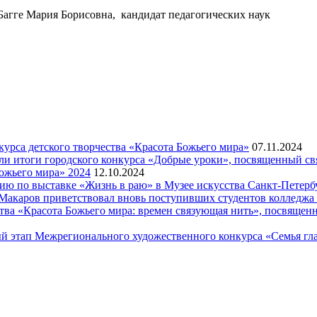
Багге Мария Борисовна, кандидат педагогических наук
рса детского творчества «Красота Божьего мира»
07.11.2024
ели итоги городского конкурса «Добрые уроки», посвященный с
ожьего мира» 2024
12.10.2024
рсию по выставке «Жизнь в раю» в Музее искусства Санкт-Петер
я Макаров приветствовал вновь поступивших студентов колледж
ва «Красота Божьего мира: времен связующая нить», посвящен
й этап Межрегионального художественного конкурса «Семья гла