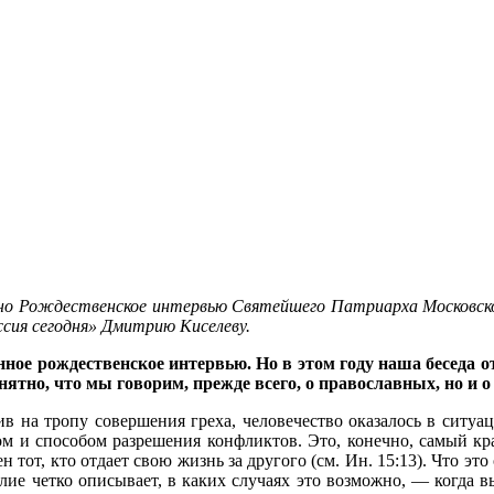
зано Рождественское интервью Святейшего Патриарха Московско
сия сегодня» Дмитрию Киселеву.
ное рождественское интервью. Но в этом году наша беседа от
ятно, что мы говорим, прежде всего, о православных, но и о
в на тропу совершения греха, человечество оказалось в ситуац
вом и способом разрешения конфликтов. Это, конечно, самый к
 тот, кто отдает свою жизнь за другого (см. Ин. 15:13). Что это
лие четко описывает, в каких случаях это возможно, — когда в