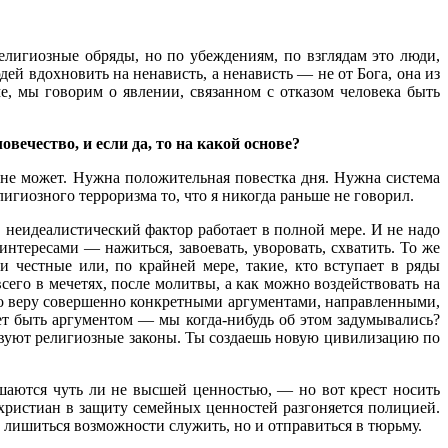
лигиозные обряды, но по убеждениям, по взглядам это люди,
ей вдохновить на ненависть, а ненависть — не от Бога, она из
е, мы говорим о явлении, связанном с отказом человека быть
ечество, и если да, то на какой основе?
 не может. Нужна положительная повестка дня. Нужна система
игиозного терроризма то, что я никогда раньше не говорил.
, неидеалистический фактор работает в полной мере. И не надо
тересами — нажиться, завоевать, уворовать, схватить. То же
 честные или, по крайней мере, такие, кто вступает в ряды
сего в мечетях, после молитвы, а как можно воздействовать на
 его веру совершенно конкретными аргументами, направленными,
жет быть аргументом — мы когда-нибудь об этом задумывались?
дствуют религиозные законы. Ты создаешь новую цивилизацию по
ашаются чуть ли не высшей ценностью, — но вот крест носить
христиан в защиту семейных ценностей разгоняется полицией.
 лишиться возможности служить, но и отправиться в тюрьму.