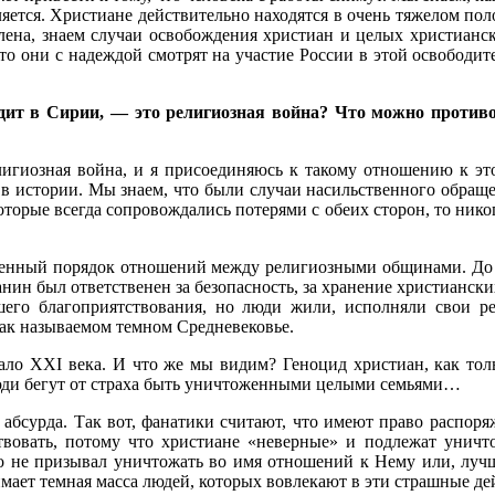
яется. Христиане действительно находятся в очень тяжелом поло
плена, знаем случаи освобождения христиан и целых христианс
то они с надеждой смотрят на участие России в этой освободит
ходит в Сирии, — это религиозная война? Что можно против
лигиозная война, и я присоединяюсь к такому отношению к эт
 истории. Мы знаем, что были случаи насильственного обраще
оторые всегда сопровождались потерями с обеих сторон, то нико
ленный порядок отношений между религиозными общинами. До с
анин был ответственен за безопасность, за хранение христианск
шего благоприятствования, но люди жили, исполняли свои ре
 так называемом темном Средневековье.
о XXI века. И что же мы видим? Геноцид христиан, как тольк
люди бегут от страха быть уничтоженными целыми семьями…
до абсурда. Так вот, фанатики считают, что имеют право распоря
вовать, потому что христиане «неверные» и подлежат уничто
о не призывал уничтожать во имя отношений к Нему или, лучше
имает темная масса людей, которых вовлекают в эти страшные де