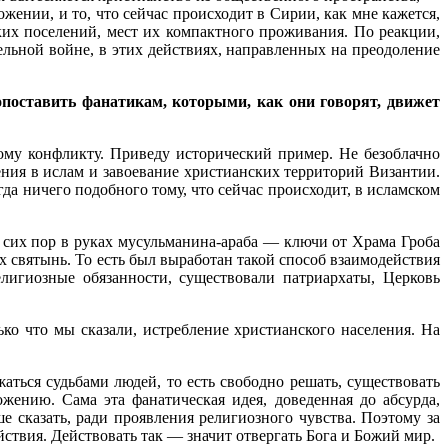
жении, и то, что сейчас происходит в Сирии, как мне кажется,
ких поселений, мест их компактного проживания. По реакции,
ельной войне, в этих действиях, направленных на преодоление
опоставить фанатикам, которыми, как они говорят, движет
ому конфликту. Приведу исторический пример. Не безоблачно
ния в ислам и завоевание христианских территорий Византии.
гда ничего подобного тому, что сейчас происходит, в исламском
их пор в руках мусульманина-араба — ключи от Храма Гроба
их святынь. То есть был выработан такой способ взаимодействия
лигиозные обязанности, существовали патриархаты, Церковь
о что мы сказали, истребление христианского населения. На
жаться судьбами людей, то есть свободно решать, существовать
жению. Сама эта фанатическая идея, доведенная до абсурда,
 сказать, ради проявления религиозного чувства. Поэтому за
йствия. Действовать так — значит отвергать Бога и Божий мир.