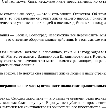
Сейчас, может быть, несколько иные представления, но суть
ном смысле наш сосед, — это и есть защита Отечества. Об этом
дить, то чрезвычайно омрачить жизнь нашего народа, принести
менее, это участие наших людей в военных действиях, и покуда
тания — Беслан, Волгоград, невозможно все перечислить. Мы
, — это ответные оборонительные действия. В этом смысле мы
 на Ближнем Востоке. Я вспоминаю, как в 2013 году, когда мы
вей. Мы встретились с Владимиром Владимировичем в Кремле,
у сказать, что именно этот мотив является решающим, но речь
христианская община.
ыть грехом. Но покуда она защищает жизнь людей и нашу страну,
 операцию как ее часть) осложняет положение православных
ранах. Сегодня христиане — это самая угнетаемая религиозная
х, включая благополучную Европу, где публичное проявление
ак вытесняется христианство из общественного пространства, —