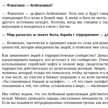
— Фанатики — безбожники?
— Фанатики — де-факто безбожники. Хоть они и будут говор
отрицающие Его волю и Божий мир. А иначе и быть не могло. Д
другого источника исходит. Поэтому, когда мы говорим о та
верующим и находиться в союзе с Богом.
— Мир расколот, и, может быть, борьба с терроризмом — для
— Возможно, тактически и примирит какие-то силы для решен
ценностей, которая объединяла бы людей, и позвольте мне сего
Как заманивают людей в террористическое сообщество? Деньгам
идеализировать каждого, кто вступает в это сообщество. Оч
использование сирийской нефти в полной мере свидетельств
террористов действительно по религиозным мотивам. Уверен, ч
человека, который только что помолился, чтобы заставить его
в том числе, на участие в боевых операциях и на всем проче
«Ты становишься борцом за халифат». — «А что такое халифат?
отношению к той, что сейчас установлена в мире, — обезбоженн
Мы сейчас видим, что эта безбожная цивилизация действител
нельзя. Можно проводить парады сексуальных меньшинств, эт
Если вы называете нетрадиционные отношения грехом, как вели