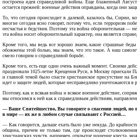
построена идея справедливой войны. Еще блаженный Августи
остается прежней: военные действия оправданы, когда они защ
То, что сегодня происходит в далекой, казалось бы, Сирии, к
многие сегодня ясно говорят, потому что, если терроризм по
несчастья и бедствия. Поэтому эта война оборонительная — не
эта война носит оборонительный характер, она является справ
Кроме того, мы ведь все хорошо знаем, какие страшные бед
обожжены этой болью, мы знаем, что это такое. А наш самол
смело говорим о справедливой борьбе.
Кроме того, есть еще один очень важный момент. Своими дейс
праздновали 1025-летие Крещения Руси, в Москву приехали 
и главной темой было спасти христианское присутствие на Бл
идет о защите людей, которые несправедливо уничтожаются в р
Поэтому, как и всякая война и всякое военное действие, сопря
мы относимся к ней как к справедливым действиям, направле
— Ваше Святейшество, Вы говорите о спасении людей, но в
в мире — их же в любом случае связывают с Россией…
— Как говорится, дальше ехать было уже некуда. До крайност
община, причем не только там, где происходят столкновени
христианских чувств, например, открытое ношение креста, мож