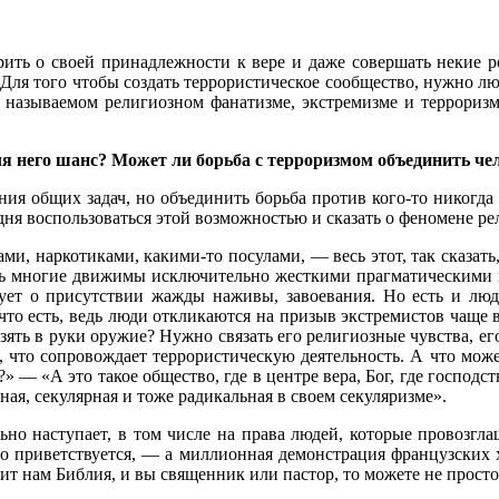
ить о своей принадлежности к вере и даже совершать некие ре
ля того чтобы создать террористическое сообщество, нужно люд
к называемом религиозном фанатизме, экстремизме и терроризм
 него шанс? Может ли борьба с терроризмом объединить челов
ия общих задач, но объединить борьба против кого-то никогда
дня воспользоваться этой возможностью и сказать о феномене рел
и, наркотиками, какими-то посулами, — весь этот, так сказать
ень многие движимы исключительно жесткими прагматическими ин
ует о присутствии жажды наживы, завоевания. Но есть и люди
то есть, ведь люди откликаются на призыв экстремистов чаще в
 взять в руки оружие? Нужно связать его религиозные чувства,
м, что сопровождает террористическую деятельность. А что мо
» — «А это такое общество, где в центре вера, Бог, где госпо
ая, секулярная и тоже радикальная в своем секуляризме».
ьно наступает, в том числе на права людей, которые провозгл
о приветствуется, — а миллионная демонстрация французских 
т нам Библия, и вы священник или пастор, то можете не просто