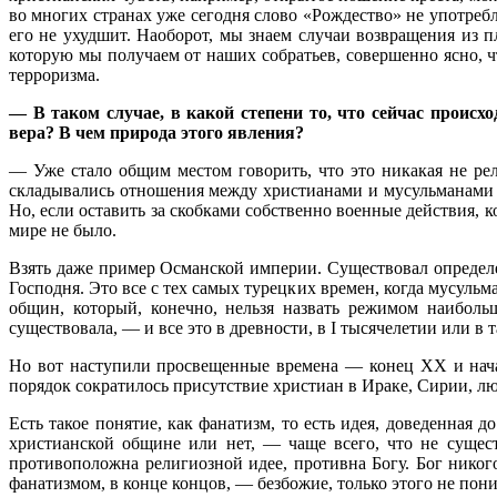
во многих странах уже сегодня слово «Рождество» не употребл
его не ухудшит. Наоборот, мы знаем случаи возвращения из 
которую мы получаем от наших собратьев, совершенно ясно, ч
терроризма.
— В таком случае, в какой степени то, что сейчас проис
вера? В чем природа этого явления?
— Уже стало общим местом говорить, что это никакая не ре
складывались отношения между христианами и мусульманами в
Но, если оставить за скобками собственно военные действия, к
мире не было.
Взять даже пример Османской империи. Существовал опреде
Господня. Это все с тех самых турецких времен, когда мусульм
общин, который, конечно, нельзя назвать режимом наиболь
существовала, — и все это в древности, в I тысячелетии или в
Но вот наступили просвещенные времена — конец XX и начал
порядок сократилось присутствие христиан в Ираке, Сирии, 
Есть такое понятие, как фанатизм, то есть идея, доведенная 
христианской общине или нет, — чаще всего, что не сущест
противоположна религиозной идее, противна Богу. Бог никог
фанатизмом, в конце концов, — безбожие, только этого не пон