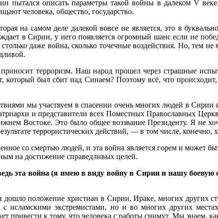
н пытался описать параметры такой войны в далеком V веке. 
ищают человека, общество, государство.
оторая на самом деле далекой вовсе не является, это в букваль
беждает в Сирии, у него появляется огромный шанс если не побе
 столько даже война, сколько точечные воздействия. Но, тем не 
едливой.
ы приносит терроризм. Наш народ прошел через страшные испы
ет, который был сбит над Синаем? Поэтому всё, что происходит
твиями мы участвуем в спасении очень многих людей в Сирии и
Патриархи и представители всех Поместных Православных Церк
ижнем Востоке. Это было общее воззвание Президенту. Я не хоч
езультате террористических действий, — в том числе, конечно, 
женное со смертью людей, и эта война является горем и может б
нным на достижение справедливых целей.
едь эта война (я имею в виду войну в Сирии и нашу боевую
и дошло положение христиан в Сирии, Ираке, многих других ст
я с исламскими экстремистами, но и во многих других места
ет привести к тому, что человека с работы снимут. Мы знаем, к