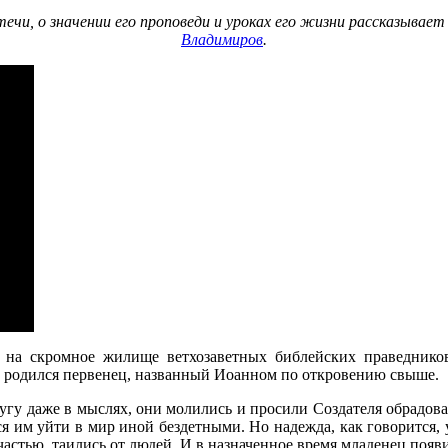
чи, о значении его проповеди и уроках его жизни рассказывае
Владимиров
.
ны на скромное жилище ветхозаветных библейских праведник
их родился первенец, названный Иоанном по откровению свыше.
ругу даже в мыслях, они молились и просили Создателя обрадова
ся им уйти в мир иной бездетными. Но надежда, как говорится, у
частью, таились от людей. И в назначенное время младенец появ