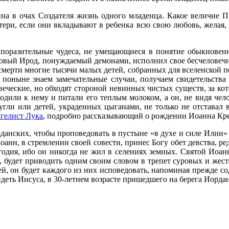
енна в очах Создателя жизнь одного младенца. Какое величие 
атери, если они вкладывают в ребенка всю свою любовь, желая, 
поразительные чудеса, не умещающиеся в понятие обыкновенн
товый Ирод, понуждаемый демонами, исполнил свое бесчеловечн
смерти многие тысячи малых детей, собранных для вселенской 
 поныне знаем замечательные случаи, получаем свидетельства 
еческие, но обходят стороной невинных чистых существ, за кот
дили к нему и питали его теплым молоком, а он, не видя челов
угли или детей, украденных цыганами, не только не отставал
нгелист Лука
, подробно рассказывающий о рождении Иоанна Кр
данских, чтобы проповедовать в пустыне «в духе и силе Илии» 
оанн, в стремлении своей совести, принес Богу обет девства, ре
дия, ибо он никогда не жил в селениях земных. Святой Иоанн, 
, будет приводить одним своим словом в трепет суровых и жест
ей, он будет каждого из них исповедовать, напоминая прежде 
еть Иисуса, в 30-летнем возрасте пришедшего на берега Иордан