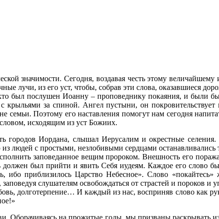
ской значимости. Сегодня, воздавая честь этому величайшему 
чные лучи, из его уст, чтобы, собрав эти слова, оказавшиеся дор
 кто был послушен Иоанну – проповеднику покаяния, и были бы,
я с крыльями за спиной. Ангел пустыни, он покровительству
оне семьи. Поэтому его наставления помогут нам сегодня напи
 словом, исходящим из уст Божиих.
ть городов Иордана, слышал Иерусалим и окрестные селения. 
 из людей с простыми, незлобивыми сердцами останавливались то
исполнить заповеданное вещим пророком. Внешность его пораж
ль должен был прийти и явить Себя иудеям. Каждое его слово б
ь, ибо приблизилось Царство Небесное». Слово «покайтесь» 
заповедуя слушателям освобождаться от страстей и пороков и уп
юбовь, долготерпение… И каждый из нас, восприняв слово как р
ное!»
и. Оборачиваясь на прожитые годы, мы призваны раскрывать изъ