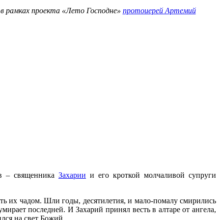
т в рамках проекта «Лето Господне»
протоиерей Артемий
ов – священника
Захарии
и его кроткой молчаливой супруги
ть их чадом. Шли годы, десятилетия, и мало-помалу смирились
мирает последней. И Захарий принял весть в алтаре от ангела,
ился на свет Божий.