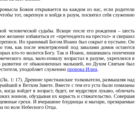
Промысла Божия открывается на каждом из нас, если родители
чтобы тот, окрепнув и войдя в разум, посвятил себя служению
ой человеческой судьбы. Вскоре после его рождения – шесть
ое желание избавиться от «претендента на престол» и свершил
переписи. Но хранимый Богом Иоанн был сокрыт в пустыне. Он
о том, как после землетрясений под завалами домов остаются
орых кто-то молится Богу. Так и Иоанн, лишившись попечения
еческого лица, мало-помалу возрастал в разуме, укреплялся в
 в развитии от обыкновенных малышей, но Духом Святым был
естителя, уподобляет служению
пророка Илии
.
(Лк. 1: 17). Древние христианские толкователи, размышляя над
дчайший в Ветхом Завете. Вместе с тем его уста были помазаны
когда войдет в возраст, будет, не мудрствуя лукаво, обличать
оких воинов, обуздывая их корысть и стяжательство. Совершая
содеянные грехи. И вчерашние блудницы и мытари, презираемые
а по воле Небесного Отца.