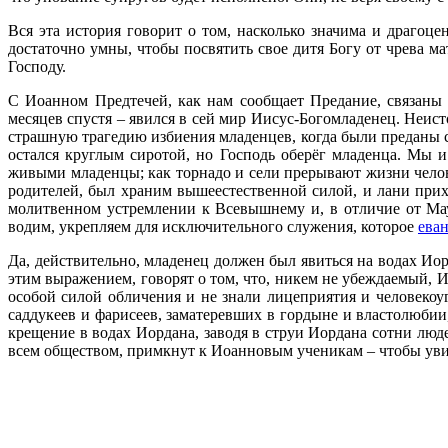
Вся эта история говорит о том, насколько значима и драгоц
достаточно умны, чтобы посвятить свое дитя Богу от чрева м
Господу.
С Иоанном Предтечей, как нам сообщает Предание, связаны 
месяцев спустя – явился в сей мир Иисус-Богомладенец. Неис
страшную трагедию избиения младенцев, когда были преданы 
остался круглым сиротой, но Господь оберёг младенца. Мы и
живыми младенцы; как торнадо и сели прерывают жизни челов
родителей, был храним вышеестественной силой, и лани прихо
молитвенном устремлении к Всевышнему и, в отличие от Ма
водим, укрепляем для исключительного служения, которое
ева
Да, действительно, младенец должен был явиться на водах Иор
этим выражением, говорят о том, что, никем не убеждаемый, И
особой силой обличения и не знали лицеприятия и человекоуго
саддукеев и фарисеев, заматеревших в гордыне и властолюбии
крещение в водах Иордана, заводя в струи Иордана сотни люд
всем обществом, примкнут к Иоанновым ученикам – чтобы увид