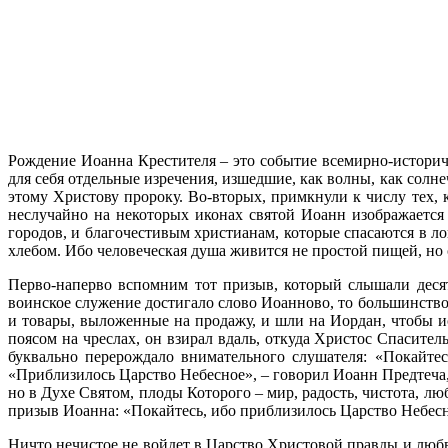
Рождение Иоанна Крестителя – это событие всемирно-историче
для себя отдельные изречения, изшедшие, как волны, как солне
этому Христову пророку. Во-вторых, примкнули к числу тех,
неслучайно на некоторых иконах святой Иоанн изображаетс
городов, и благочестивым христианам, которые спасаются в л
хлебом. Ибо человеческая душа живится не простой пищей, но
Перво-наперво вспомним тот призыв, который слышали деся
воинское служение достигало слово Иоанново, то большинство
и товары, выложенные на продажу, и шли на Иордан, чтобы 
поясом на чреслах, он взирал вдаль, откуда Христос Спасите
буквально перерождало внимательного слушателя: «Покайтес
«Приблизилось Царство Небесное», – говорил Иоанн Предтеча, 
но в Духе Святом, плоды Которого – мир, радость, чистота, л
призыв Иоанна: «Покайтесь, ибо приблизилось Царство Небес
Ничто нечистое не войдет в Царство Христовой правды и любв