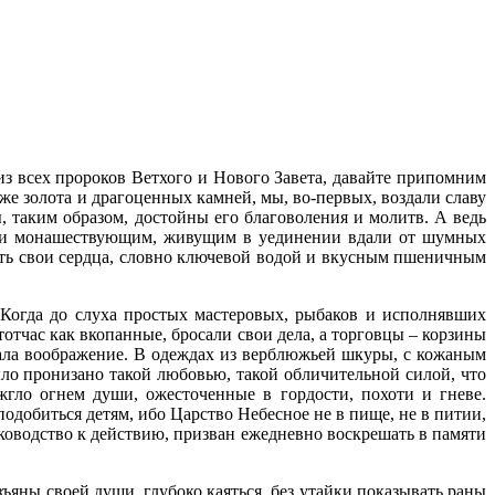
из всех пророков Ветхого и Нового Завета, давайте припомним
оже золота и драгоценных камней, мы, во-первых, воздали славу
 таким образом, достойны его благоволения и молитв. А ведь
ет и монашествующим, живущим в уединении вдали от шумных
тать свои сердца, словно ключевой водой и вкусным пшеничным
Когда до слуха простых мастеровых, рыбаков и исполнявших
тчас как вкопанные, бросали свои дела, а торговцы – корзины
ала воображение. В одеждах из верблюжьей шкуры, с кожаным
ыло пронизано такой любовью, такой обличительной силой, что
жгло огнем души, ожесточенные в гордости, похоти и гневе.
одобиться детям, ибо Царство Небесное не в пище, не в питии,
уководство к действию, призван ежедневно воскрешать в памяти
яны своей души, глубоко каяться, без утайки показывать раны