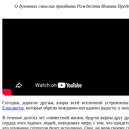
О духовных смыслах праздника Рождества Иоанна Предте
Сегодня, дорогие друзья, взоры всей вселенной устремле
Елисаветы
, которые обрели нежданно-негаданно радость: у н
В течение долгих лет совместной жизни, будучи верны друг д
сердца этих чудных людей, неведомых миру, с тем, что придет
что упование супругов будет исполнено. Они, не веря своему с