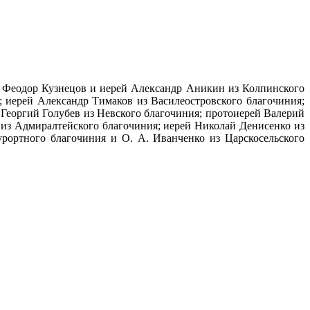
й Феодор Кузнецов и иерей Александр Аникин из Колпинского
 иерей Александр Тимаков из Василеостровского благочиния;
Георгий Голубев из Невского благочиния; протоиерей Валерий
 из Адмиралтейского благочиния; иерей Николай Денисенко из
рортного благочиния и О. А. Иванченко из Царскосельского