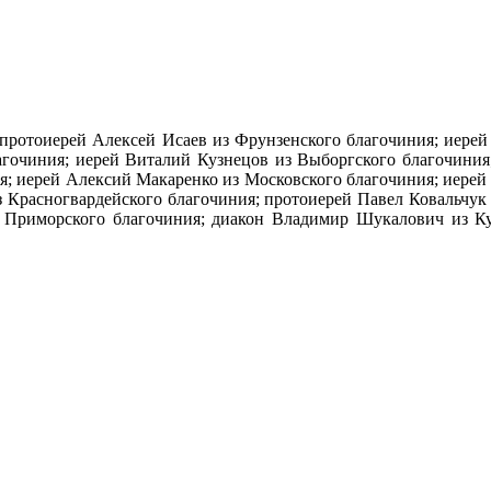
: протоиерей Алексей Исаев из Фрунзенского благочиния; иере
гочиния; иерей Виталий Кузнецов из Выборгского благочиния;
; иерей Алексий Макаренко из Московского благочиния; иерей 
 Красногвардейского благочиния; протоиерей Павел Ковальчук
 Приморского благочиния; диакон Владимир Шукалович из Ку