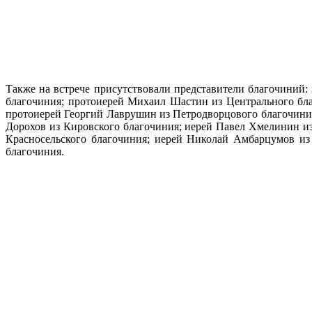
Также на встрече присутствовали представители благочиний
благочиния; протоиерей Михаил Шастин из Центрального бла
протоиерей Георгий Лаврушин из Петродворцового благочиния
Дорохов из Кировского благочиния; иерей Павел Хмелинин из
Красносельского благочиния; иерей Николай Амбарцумов из
благочиния.