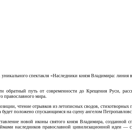
 уникального спектакля «Наследники князя Владимира: линия вре
и обратный путь от современности до Крещения Руси, расск
о православного мира.
позиции, чтение отрывков из летописных сводов, стихотворных
ва будет положено спускающимся на сцену ангелом Петропавлов
ставление новой иконы святого князя Владимира, созданной 
леймами наследников православной цивилизационной идеи — св