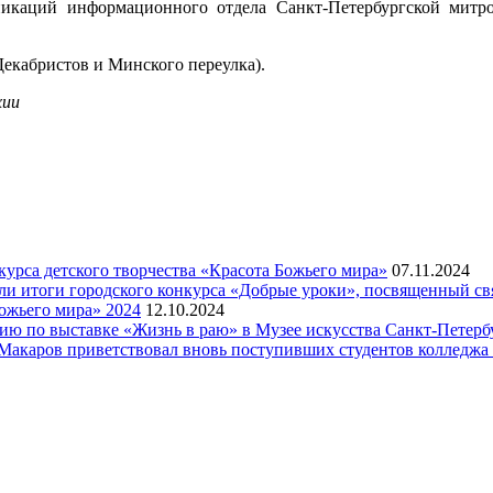
ий информационного отдела Санкт-Петербургской митропо
екабристов и Минского переулка).
хии
рса детского творчества «Красота Божьего мира»
07.11.2024
ели итоги городского конкурса «Добрые уроки», посвященный с
ожьего мира» 2024
12.10.2024
рсию по выставке «Жизнь в раю» в Музее искусства Санкт-Петер
я Макаров приветствовал вновь поступивших студентов колледж