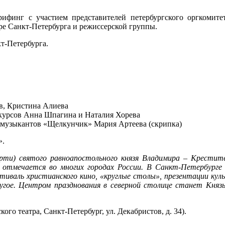
г с участием представителей петербургского оргкомитета 
ре Санкт-Петербурга и режиссерской группы.
т-Петербурга.
в, Кристина Алиева
нкурсов Анна Шпагина и Наталия Хорева
 музыкантов «Щелкунчик» Мария Артеева (скрипка)
».
ерти) святого равноапостольного князя Владимира – Крестит
о отмечается во многих городах России. В Санкт-Петербурге 
тиваль христианского кино, «круглые столы», презентации кул
ругое. Центром празднования в северной столице станет Княз
го театра, Санкт-Петербург, ул. Декабристов, д. 34).