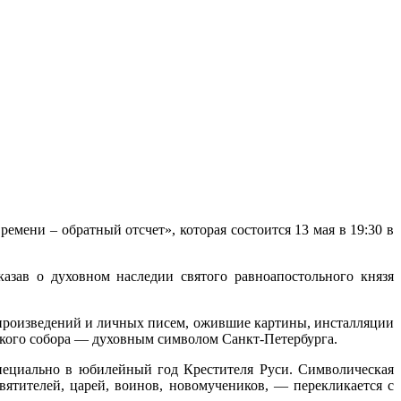
мени – обратный отсчет», которая состоится 13 мая в 19:30 в
азав о духовном наследии святого равноапостольного князя
 произведений и личных писем, ожившие картины, инсталляции
ского собора — духовным символом Санкт-Петербурга.
специально в юбилейный год Крестителя Руси. Символическая
ятителей, царей, воинов, новомучеников, — перекликается с