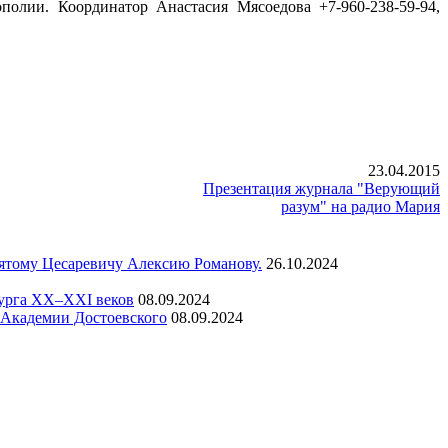
лии. Координатор Анастасия Мясоедова +7-960-238-59-94,
23.04.2015
Презентация журнала "Верующий
разум" на радио Мария
вятому Цесаревичу Алексию Романову.
26.10.2024
бурга XX–XXI веков
08.09.2024
а Академии Достоевского
08.09.2024