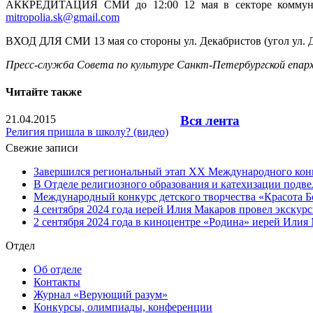
АККРЕДИТАЦИЯ СМИ до 12:00 12 мая в секторе коммуникац
mitropolia.sk@gmail.com
ВХОД ДЛЯ СМИ 13 мая со стороны ул. Декабристов (угол ул. Д
Пресс-служба Совета по культуре Санкт-Петербургской епар
Читайте также
21.04.2015
Вся лента
Религия пришла в школу? (видео)
Свежие записи
Завершился региональный этап XX Международного конку
В Отделе религиозного образования и катехизации подв
Международный конкурс детского творчества «Красота Б
4 сентября 2024 года иерей Илия Макаров провел экску
2 сентября 2024 года в киноцентре «Родина» иерей Или
Отдел
Об отделе
Контакты
Журнал «Верующий разум»
Конкурсы, олимпиады, конференции