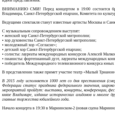
идеей представления.
ВНИМАНИЮ СМИ! Перед концертом в 19:00 состоится брифин
Владимира, Санкт-Петербургской епархии, Комитета по культу
Ведущими спектакля станут известные артисты Москвы и Санк
С музыкальным сопровождением выступят:
• женский хор Санкт-Петербургской митрополии;
• хор духовенства Санкт-Петербургской митрополии;
• молодежный хор «Согласие»;
• детский хор Санкт-Петербургской епархии;
• солисты: лауреаты международных конкурсов Алексей Малко
• пианисты: фортепианный дуэт, лауреаты международных ко
• победитель Международного телевизионного конкурса юных
В представлении также примет участие театр «Малый Трианон
В 2015 году исполняется 1000 лет со дня преставления (см
Федерации статус праздника федерального значения, широк
мероприятий пройдут: выставки, концерты, конференции, фес
князе Владимире, издание исторических альбомов и многое д
главные торжества юбилейного года.
Начало концерта в 19:30 в Мариинском-2 (новая сцена Мариинско