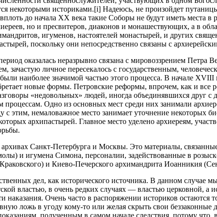
очисленности священнослужителей, участвующих в одном Богосл
тся некоторыми историками.[i] Надеюсь, не произойдет путани
 вплоть до начала XX века такие Соборы не будут иметь места в
хиереев, но и пресвитеров, диаконов и монашествующих, а в обл
химандритов, игуменов, настоятелей монастырей, и других свяще
настырей, поскольку они непосредственно связаны с архиерейск
период оказалась неразрывно связана с мировоззрением Петра Ве
шем, зачастую личное пересекалось с государственным, человече
 были наиболее значимой частью этого процесса. В начале XVII
бретает новые формы. Петровские реформы, впрочем, как и все 
азговоры «недовольных» людей, иногда объединявшихся друг с др
им процессам. Одно из основных мест среди них занимали архие
ду с этим, немаловажное место занимает уточнение некоторых 
оторых архипастырей. Главное место уделено архиереям, участв
орьбы.
 архивах Санкт-Петербурга и Москвы. Это материалы, связанны
олы) и игумена Симона, персоналии, задействованные в розыске
(Краковского) и Киево-Печерского архимандрита Иоанникия (Се
ственных дел, как исторического источника. В данном случае мы
ской властью, в очень редких случаях — властью церковной, а и
и наказания. Очень часто в распоряжении историков остаются то
вную ложь в угоду кому-то или желая скрыть свои беззаконные
показаниям, полученным в самом начале следствия, потому что,