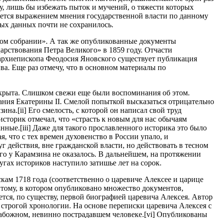
ну, лишь бы избежать пыток и мучений, о тяжести которых
яется выражением мнения государственной власти по данному
ных данных почти не сохранилось.
ком собрании». А так же опубликованные документы
арствования Петра Великого» в 1859 году. Отчасти
архиепископа Феодосия Яновского существует публикация
а. Еще раз отмечу, что в основном материалы по
акрыта. Слишком свежи еще были воспоминания об этом.
ания Екатерины II. Смелой попыткой высказаться отрицательно
а.[ii] Его смелость, с которой он написал свой труд
 историк отмечал, что «страсть к новым для нас обычаям
ные.[iii] Даже для такого прославленного историка это было
, что с тех времен духовенство в России упало, и
 действия, вне гражданской власти, но действовать в тесном
го у Карамзина не оказалось. В дальнейшем, на протяжении
гах историков наступило затишье лет на сорок.
кам 1718 года (соответственно о царевиче Алексее и царице
 тому, в котором опубликовано множество документов,
тся, по существу, первой биографией царевича Алексея. Автор
строгой хронологии. На основе переписки царевича Алексея с
 набожном, невинно пострадавшем человеке.[vi] Опубликованы