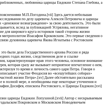
о приближенных, любовника царицы Евдокии Степана Глебова, а
пояснениями М.П.Погодина.[vii] Здесь дается небольшая
асследования по делу царевича Алексея Петровича и царицы
 «денежное вознаграждение» за свою деятельность. Это были
ывается, вслед за публикацией Устрялова, негативное
тие для широкого круга историков такой стороны жизни
м митрополитом Иоасафом Кроковским. Это первые сведения о
 связи духовника царевича Якова Игнатьева с Ростовским
 это были дела Государственного архива России и ряда
едних годах жизни, следственном деле и ссылке
ния, характеризующие нрав этого человека, основное внимание
рея, которая сразу же вызывает неприятное впечатление о нем,
ктеризуя то время и личность самого царя Петра. Говоря о
р описывает участие Феодосия во «всешутейших соборах»
частной жизни Петра».[xv] Далее обстоятельно рассказана
е в полной мере, и необходимы еще некоторые уточнения и
графия Досифея, епископа Ростовского, и Царицы Евдокии.[xvi]
изни царицы Евдокии Лопухиной.[xvii] Автор с нескрываемым
Суздальском Покровском и Московском Новодевичьем