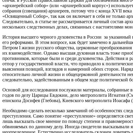
сейчас в Русской Православной Церкви для обозначения мног
«архиерейский собор» (или «архиерейский корпус») используе
собрания (совещания) архиереев, потому что с конца XVII века
«Освященный Собор», так как он включает в себя не только ар
Следовательно, в статье не рассматривается личный состав ар
нескольких следственных делах, связанных с настоятелями мо
История высшего черного духовенства в России за указанный 
его реформами. В этом вопросе, как будет замечено в дальней
Петром I жизни русского общества, церковные преобразования
их взаимодействие. Однако высшая духовная власть тоже прио
противников, которые были и среди духовенства. Действия и р
отпор у государственной власти, что приводило к политическ
выяснения позиций, взглядов и намерений обеих сторон. Наря
относительно личной жизни и общецерковной деятельности нек
следовательно, задействованным в общем ходе политической б
Основой для исследования послужили материалы, собранные в
годов по делу Царицы Евдокии, дело митрополита Игнатия (См
епископа Досифея (Глебова), Киевского митрополита Иоасафа 
Необходимо сделать несколько замечаний об особенностях след
преступления. Само понятие «преступление» определяется свет
лишь высказать свое мнение по поводу степени и правомерност
обвиняемых по данному делу. Иногда свидетели высказывали я
неопределенное. Естественно исследователь склонен доверять 