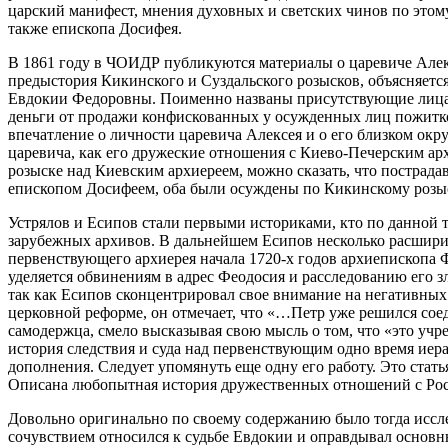
царский манифест, мнения духовных и светских чинов по этом
также епископа Досифея.
В 1861 году в ЧОИДР публикуются материалы о царевиче Алекс
предыстория Кикинского и Суздальского розысков, объясняетс
Евдокии Федоровны. Поименно названы присутствующие лица на
деньги от продажи конфискованных у осужденных лиц пожитков.
впечатление о личности царевича Алексея и о его близком ок
царевича, как его дружеские отношения с Киево-Печерским а
розыске над Киевским архиереем, можно сказать, что пострада
епископом Досифеем, оба были осуждены по Кикинскому розыс
Устрялов и Есипов стали первыми историками, кто по данной т
зарубежных архивов. В дальнейшем Есипов несколько расширил 
первенствующего архиерея начала 1720-х годов архиепископа Ф
уделяется обвинениям в адрес Феодосия и расследованию его зл
так как Есипов сконцентрировал свое внимание на негативных п
церковной реформе, он отмечает, что «…Петр уже решился сое
самодержца, смело высказывая свою мысль о том, что «это учр
история следствия и суда над первенствующим одно время иер
дополнения. Следует упомянуть еще одну его работу. Это стат
Описана любопытная история дружественных отношений с Рос
Довольно оригинально по своему содержанию было тогда иссл
сочувствием относился к судьбе Евдокии и оправдывал основ