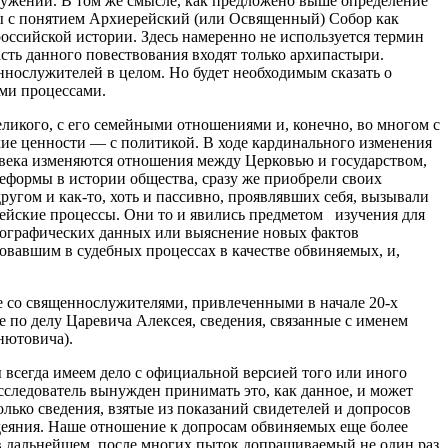
ужении. В том же смысле, как предложено выше определение
цы с понятием Архиерейский (или Освященный) Собор как
 российской истории. Здесь намеренно не используется термин
асть данного повествования входят только архипастыри.
ннослужителей в целом. Но будет необходимым сказать о
ими процессами.
ликого, с его семейными отношениями и, конечно, во многом с
ские ценности — с политикой. В ходе кардинального изменения
I века изменяются отношения между Церковью и государством,
реформы в истории общества, сразу же приобрели своих
угом и как-то, хоть и пассивно, проявлявших себя, вызывали
рейские процессы. Они то и явились предметом изучения для
биографических данных или выяснение новых фактов
овавшим в судебных процессах в качестве обвиняемых, и,
е со священнослужителями, привлеченными в начале 20-х
 по делу Царевича Алексея, сведения, связанные с именем
нютовича).
 всегда имеем дело с официальной версией того или иного
сследователь вынужден принимать это, как данное, и может
лько сведения, взятые из показаний свидетелей и допросов
 деяния. Наше отношение к допросам обвиняемых еще более
 в дальнейшем, после многих пыток допрашиваемый не один раз