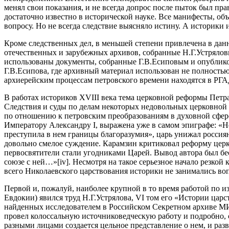
менял свои показания, и не всегда допрос после пыток был пр
достаточно известно в исторической науке. Все манифесты, о
вопросу. Но не всегда следствие выясняло истину. А историки
Кроме следственных дел, в меньшей степени привлечена в дан
отечественных и зарубежных архивов, собранные Н.Г.Устрялов
использованы документы, собранные Г.В.Есиповым и опублик
Г.В.Есипова, где архивный материал использован не полностью
архиерейским процессам петровского времени находятся в РГ
В работах историков XVIII века тема церковной реформы Петр
Следствия и суды по делам некоторых недовольных церковной 
по отношению к петровским преобразованиям в духовной сфере 
Императору Александру I, выражена уже в самом эпиграфе: «Нес
преступила в нем границы благоразумия», царь унижал россиян
довольно смелое суждение. Карамзин критиковал реформу церко
первосвятители стали угодниками Царей. Вывод автора был бе
союзе с ней…»[iv]. Несмотря на такое серьезное начало резко
всего Николаевского царствования историки не занимались воп
Первой и, пожалуй, наиболее крупной в то время работой по и
Евдокии) явился труд Н.Г.Устрялова, VI том его «Истории цар
найденных исследователем в Российском Секретном архиве МИД
провел колоссальную источниковедческую работу и подробно, 
разными лицами создается цельное представление о нем, и раз