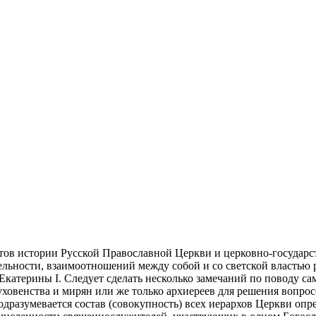
ктов истории Русской Православной Церкви и церковно-государ
ельности, взаимоотношений между собой и со светской властью 
 Екатерины I. Следует сделать несколько замечаний по поводу с
ховенства и мирян или же только архиереев для решения вопросо
дразумевается состав (совокупность) всех иерархов Церкви опр