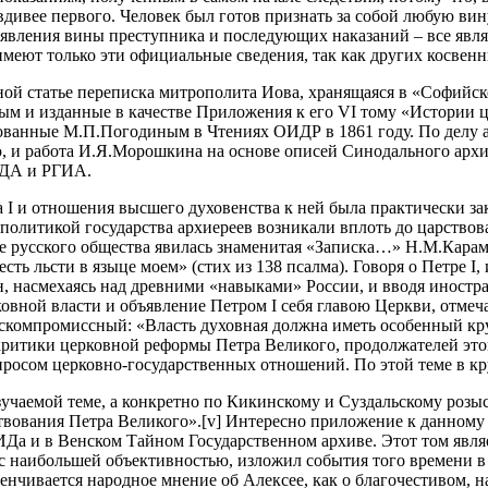
авдивее первого. Человек был готов признать за собой любую ви
бъявления вины преступника и последующих наказаний – все явл
 имеют только эти официальные сведения, так как других косвен
ной статье переписка митрополита Иова, хранящаяся в «Софийс
ым и изданные в качестве Приложения к его VI тому «Истории ц
ованные М.П.Погодиным в Чтениях ОИДР в 1861 году. По делу 
, и работа И.Я.Морошкина на основе описей Синодального архив
АДА и РГИА.
а I и отношения высшего духовенства к ней была практически з
политикой государства архиереев возникали вплоть до царствов
русского общества явилась знаменитая «Записка…» Н.М.Карамзин
ть льсти в языце моем» (стих из 138 псалма). Говоря о Петре I,
, насмехаясь над древними «навыками» России, и вводя иностран
вной власти и объявление Петром I себя главою Церкви, отмечая
скомпромиссный: «Власть духовная должна иметь особенный круг
й критики церковной реформы Петра Великого, продолжателей это
росом церковно-государственных отношений. По этой теме в кру
зучаемой теме, а конкретно по Кикинскому и Суздальскому розыс
ствования Петра Великого».[v] Интересно приложение к данному
а и в Венском Тайном Государственном архиве. Этот том являе
с наибольшей объективностью, изложил события того времени в 
венчивается народное мнение об Алексее, как о благочестивом,