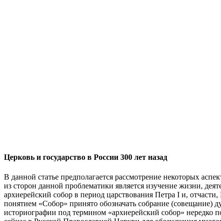
Церковь и государство в России 300 лет назад
В данной статье предполагается рассмотрение некоторых аспе
из сторон данной проблематики является изучение жизни, деят
архиерейский собор в период царствования Петра I и, отчасти,
понятием «Собор» принято обозначать собрание (совещание) ду
историографии под термином «архиерейский собор» нередко по