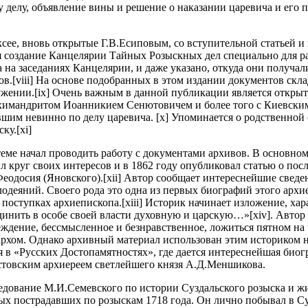
у делу, объявление вины и решение о наказании царевича и ег
ее, вновь открытые Г.В.Есиповым, со вступительной статьей и 
я создание Канцелярии Тайных Розыскных дел специально для р
 заседаниях Канцелярии, и даже указано, откуда они получали
[viii] На основе подобранных в этом издании документов склад
ружении.[ix] Очень важным в данной публикации является откры
рхимандритом Иоанникием Сенютовичем и более того с Киевски
вшим невинно по делу царевича. [x] Упоминается о родственной
ку.[xi]
еме начал проводить работу с документами архивов. В основном
круг своих интересов и в 1862 году опубликовал статью о посл
еодосия (Яновского).[xii] Автор сообщает интереснейшие сведе
одеяний. Своего рода это одна из первых биографий этого архие
оступках архиепископа.[xiii] Историк начинает изложение, хара
динить в особе своей власти духовную и царскую…»[xiv]. Авто
еждение, бессмысленное и безнравственное, ложиться пятном на 
архом. Однако архивный материал использован этим историком н
ья в «Русских Достопамятностях», где дается интереснейшая био
товским архиереем светлейшего князя А.Д.Меншикова.
едование М.И.Семевского по истории Суздальского розыска и ж
ных пострадавших по розыскам 1718 года. Он лично побывал в 