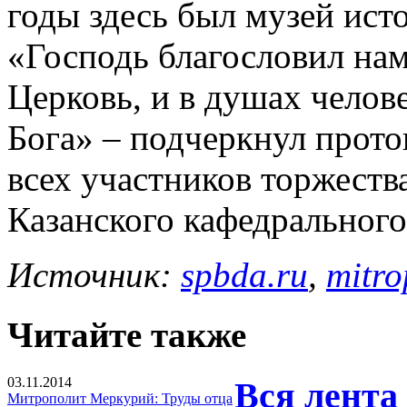
годы здесь был музей ист
«Господь благословил нам
Церковь, и в душах челов
Бога» – подчеркнул прото
всех участников торжеств
Казанского кафедрального
Источник:
spbda.ru
,
mitro
Читайте также
03.11.2014
Вся лента
Митрополит Меркурий: Труды отца