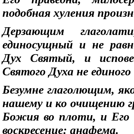
подобная хуления произ
Дерзающим глагол
единосущный и не рав
Дух Святый, и испов
Святого Духа не единого
Безумне глаголющим, як
нашему и ко очищению г
Божия во плоти, и Его 
воскресение: анафема.