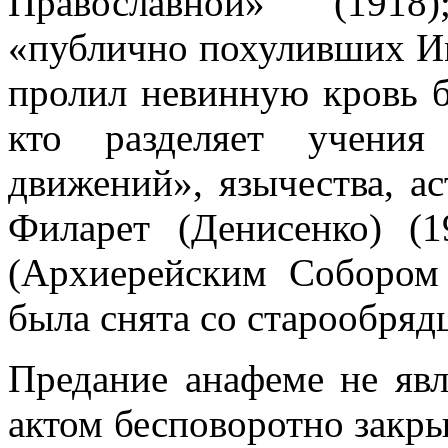
Православной» (1918
«публично похуливших Имя
пролил невинную кровь б
кто разделяет учения
движений», язычества, ас
Филарет (Денисенко) (
(Архиерейским Собором
была снята со старообряд
Предание анафеме не явл
актом бесповоротно закр