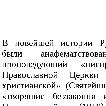
В новейшей истории Р
были анафематство
проповедующий «нисп
Православной Церкв
христианской» (Святейш
«творящие беззакония