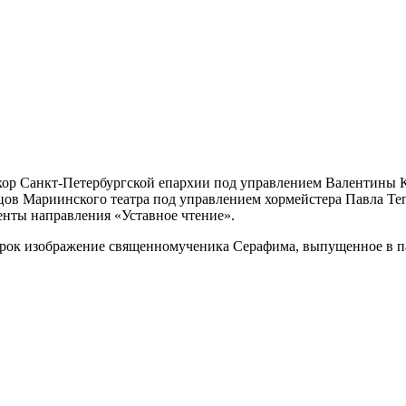
хор Санкт-Петербургской епархии под управлением Валентины К
в Мариинского театра под управлением хормейстера Павла Теп
енты направления «Уставное чтение».
арок изображение священномученика Серафима, выпущенное в п