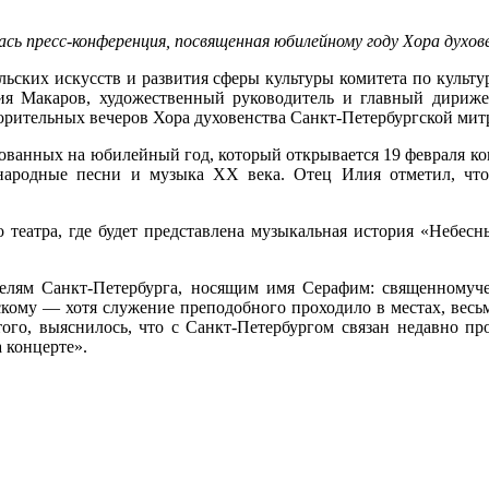
ась пресс-конференция, посвященная юбилейному году Хора дух
ьских искусств и развития сферы культуры комитета по культу
лия Макаров, художественный руководитель и главный дириж
ворительных вечеров Хора духовенства Санкт-Петербургской ми
ованных на юбилейный год, который открывается 19 февраля кон
 народные песни и музыка XX века. Отец Илия отметил, что
 театра, где будет представлена музыкальная история «Небес
телям Санкт-Петербурга, носящим имя Серафим: священномуч
му — хотя служение преподобного проходило в местах, весьма 
того, выяснилось, что с Санкт-Петербургом связан недавно п
 концерте».