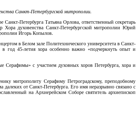
овенства Санкт-Петербургской митрополии.
ре Санкт-Петербурга Татьяна Орлова, ответственный секретарь
ер Хора духовенства Санкт-Петербургской митрополии Юрий
трополии Игорь Копылов.
цертом в Белом зале Политехнического университета в Санкт-
 в год 45-летия хора особенно важно «подчеркнуть опыт и
ные Серафимы» с участием духовных хоров Петербурга, хора и
енику митрополиту Серафиму Петроградскому, преподобному
далеких от Санкт-Петербурга. Его имя неразрывно связано с
рославленный на Архиерейском Соборе святитель архиепископ