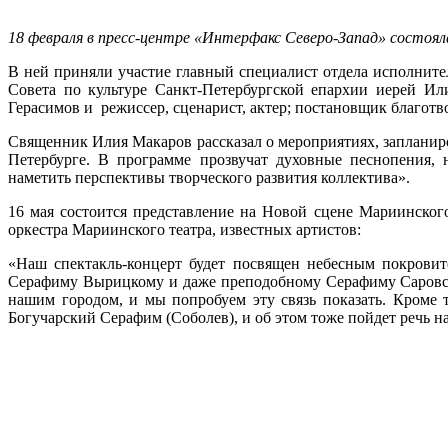
18 февраля в пресс-центре «Интерфакс Северо-Запад» состоял
В ней приняли участие главный специалист отдела исполнител
Совета по культуре Санкт-Петербургской епархии иерей И
Герасимов и режиссер, сценарист, актер; постановщик благот
Священник Илия Макаров рассказал о мероприятиях, запланир
Петербурге. В программе прозвучат духовные песнопения,
наметить перспективы творческого развития коллектива».
16 мая состоится представление на Новой сцене Мариинского
оркестра Мариинского театра, известных артистов:
«Наш спектакль-концерт будет посвящен небесным покрови
Серафиму Вырицкому и даже преподобному Серафиму Саровско
нашим городом, и мы попробуем эту связь показать. Кроме 
Богучарский Серафим (Соболев), и об этом тоже пойдет речь на