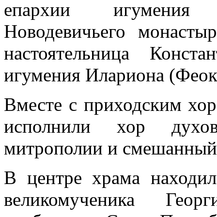
епархии игумения В
Новодевичьего монасты
настоятельница Конста
игумения Илариона (Феок
Вместе с приходским хо
исполнили хор духове
митрополии и смешанный
В центре храма находил
великомученика Геор