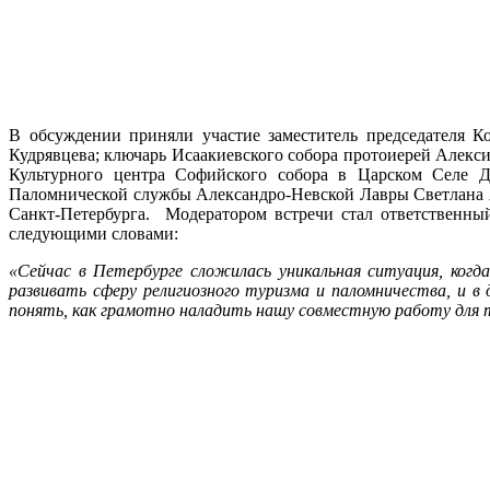
В обсуждении приняли участие заместитель председателя К
Кудрявцева; ключарь Исаакиевского собора протоиерей Алекс
Культурного центра Софийского собора в Царском Селе 
Паломнической службы Александро-Невской Лавры Светлана А
Санкт-Петербурга. Модератором встречи стал ответственны
следующими словами:
«Сейчас в Петербурге сложилась уникальная ситуация, ког
развивать сферу религиозного туризма и паломничества, и в
понять, как грамотно наладить нашу совместную работу для т