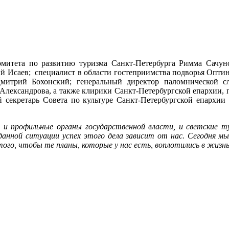
омитета по развитию туризма Санкт-Петербурга Римма Сачуно
ий Исаев; специалист в области гостеприимства подворья Опт
Дмитрий Бохонский; генеральный директор паломнической 
лександрова, а также клирики Санкт-Петербургской епархии,
й секретарь Совета по культуре Санкт-Петербургской епархии
да и профильные органы государственной власти, и светские 
 данной ситуации успех этого дела зависит от нас. Сегодня 
ого, чтобы те планы, которые у нас есть, воплотились в жизнь