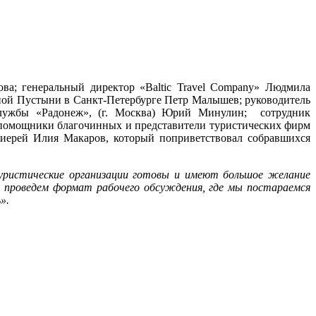
ва; генеральный директор «Baltic Travel Company» Людмила
иной Пустыни в Санкт-Петербурге Петр Малышев; руководитель
службы «Радонеж», (г. Москва) Юрий Минулин; сотрудник
 помощники благочинных и представители туристических фирм
 иерей Илия Макаров, который поприветствовал собравшихся
туристические организации готовы и имеют большое желание
мы проведем формат рабочего обсуждения, где мы постараемся
».