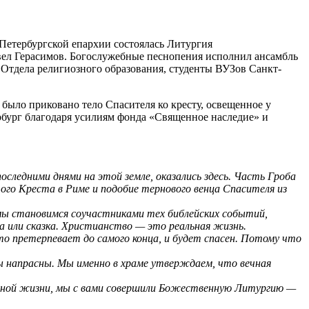
-Петербургской епархии состоялась Литургия
вел Герасимов. Богослужебные песнопения исполнил ансамбль
 Отдела религиозного образования, студенты ВУЗов Санкт-
 было приковано тело Спасителя ко кресту, освещенное у
рбург благодаря усилиям фонда «Священное наследие» и
следними днями на этой земле, оказались здесь. Часть Гроба
того Креста в Риме и подобие тернового венца Спасителя из
мы становимся соучастниками тех библейских событий,
да или сказка. Христианство — это реальная жизнь.
о претерпевает до самого конца, и будет спасен. Потому что
ы напрасны. Мы именно в храме утверждаем, что вечная
 вечной жизни, мы с вами совершили Божественную Литургию —