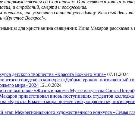
 напрямую связаны со Спасителем. Они являются хоть и молча
авил, и страданий, смерти и воскресения.
 молились, нас укрепят в страстную седмицу. Каждый день это
ь «Христос Воскрес!».
седмицы для христианина священник Илия Макаров рассказал в 
рса детского творчества «Красота Божьего мира»
07.11.2024
ели итоги городского конкурса «Добрые уроки», посвященный с
ожьего мира» 2024
12.10.2024
рсию по выставке «Жизнь в раю» в Музее искусства Санкт-Петер
я Макаров приветствовал вновь поступивших студентов колледж
ва «Красота Божьего мира: времен связующая нить», посвящен
й этап Межрегионального художественного конкурса «Семья гла