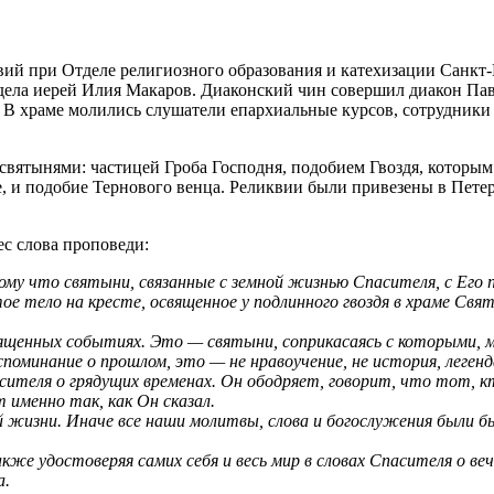
квий при Отделе религиозного образования и катехизации Санкт
дела иерей Илия Макаров. Диаконский чин совершил диакон Па
 В храме молились слушатели епархиальные курсов, сотрудники
святынями: частицей Гроба Господня, подобием Гвоздя, которым
е, и подобие Тернового венца. Реликвии были привезены в Пете
с слова проповеди:
му что святыни, связанные с земной жизнью Спасителя, с Его по
ое тело на кресте, освященное у подлинного гвоздя в храме Свя
ященных событиях. Это — святыни, соприкасаясь с которыми, 
поминание о прошлом, это — не нравоучение, не история, леген
ителя о грядущих временах. Он ободряет, говорит, что тот, кт
т именно так, как Он сказал.
 жизни. Иначе все наши молитвы, слова и богослужения были б
также удостоверяя самих себя и весь мир в словах Спасителя о
а.