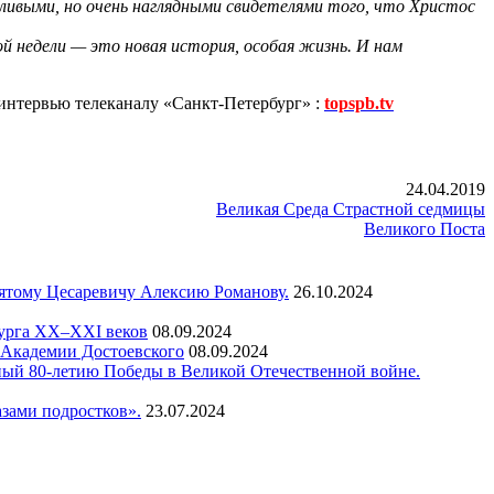
ливыми, но очень наглядными свидетелями того, что Христос
й недели — это новая история, особая жизнь. И нам
интервью телеканалу «Санкт-Петербург» :
topspb.tv
24.04.2019
Великая Среда Страстной седмицы
Великого Поста
вятому Цесаревичу Алексию Романову.
26.10.2024
бурга XX–XXI веков
08.09.2024
а Академии Достоевского
08.09.2024
ный 80-летию Победы в Великой Отечественной войне.
зами подростков».
23.07.2024