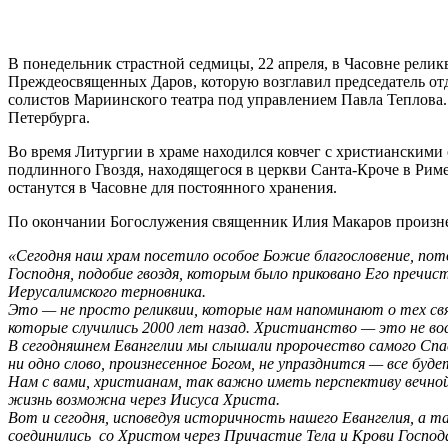
В понедельник страстной седмицы, 22 апреля, в Часовне рели
Преждеосвященных Даров, которую возглавил председатель от
солистов Мариинского театра под управлением Павла Теплова.
Петербурга.
Во время Литургии в храме находился ковчег с христианскими 
подлинного Гвоздя, находящегося в церкви Санта-Кроче в Рим
останутся в Часовне для постоянного хранения.
По окончании Богослужения священник Илия Макаров произне
«Сегодня наш храм посетило особое Божие благословение, пото
Господня, подобие гвоздя, которым было приковано Его пречист
Иерусалимского терновника.
Это — не просто реликвии, которые нам напоминают о тех св
которые случились 2000 лет назад. Христианство — это не вос
В сегодняшнем
Евангелии мы слышали пророчество самого Спас
ни одно слово, произнесенное Богом, не упразднится — все буде
Нам с вами, христианам, так важно иметь перспективу вечной
жизнь возможна через Иисуса Христа.
Вот и сегодня, исповедуя историчность нашего Евангелия, а 
соединились со Христом через Причастие Тела и Крови Господ