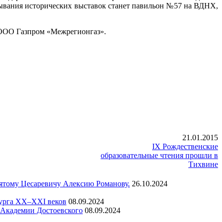
ывания исторических выставок станет павильон №57 на ВДНХ,
 ООО Газпром «Межрегионгаз».
21.01.2015
IX Рождественские
образовательные чтения прошли в
Тихвине
вятому Цесаревичу Алексию Романову.
26.10.2024
бурга XX–XXI веков
08.09.2024
а Академии Достоевского
08.09.2024