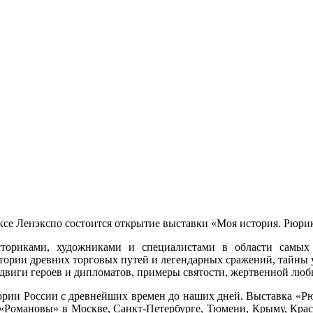
ексе Ленэкспо состоится открытие выставки «Моя история. Рюри
сториками, художниками и специалистами в области самы
стории древних торговых путей и легендарных сражений, тайны 
двиги героев и дипломатов, примеры святости, жертвенной любв
рии России с древнейших времен до наших дней. Выставка «Рю
«Романовы» в Москве, Санкт-Петербурге, Тюмени, Крыму, Красн