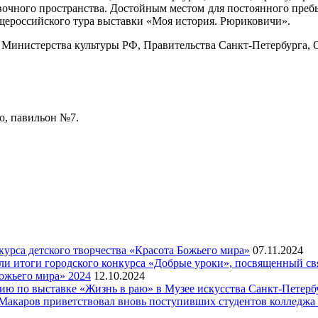
вочного пространства. Достойным местом для постоянного преб
щероссийского тура выставки «Моя история. Рюриковичи».
 Министерства культуры РФ, Правительства Санкт-Петербурга,
по, павильон №7.
рса детского творчества «Красота Божьего мира»
07.11.2024
ели итоги городского конкурса «Добрые уроки», посвященный с
ожьего мира» 2024
12.10.2024
рсию по выставке «Жизнь в раю» в Музее искусства Санкт-Петер
я Макаров приветствовал вновь поступивших студентов колледж