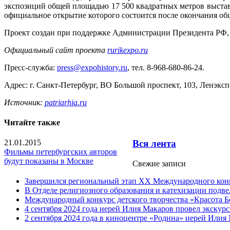
экспозиций общей площадью 17 500 квадратных метров выста
официальное открытие которого состоится после окончания об
Проект создан при поддержке Администрации Президента РФ,
Официальный сайт проекта
rurikexpo.ru
Пресс-служба:
press@expohistory.ru
, тел. 8-968-680-86-24.
Адрес: г. Санкт-Петербург, ВО Большой проспект, 103, Ленэкс
Источник:
patriarhia.ru
Читайте также
21.01.2015
Вся лента
Фильмы петербургских авторов
будут показаны в Москве
Свежие записи
Завершился региональный этап XX Международного конку
В Отделе религиозного образования и катехизации подв
Международный конкурс детского творчества «Красота Б
4 сентября 2024 года иерей Илия Макаров провел экску
2 сентября 2024 года в киноцентре «Родина» иерей Или