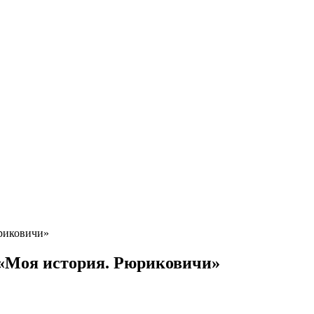
юриковичи»
 «Моя история. Рюриковичи»