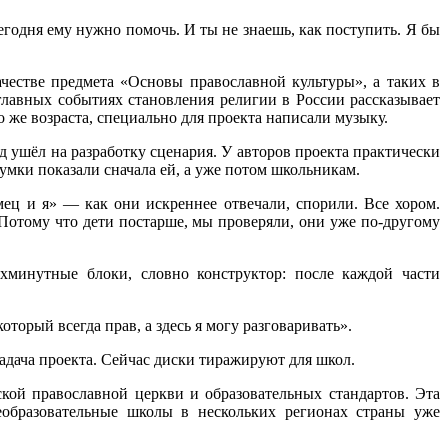
сегодня ему нужно помочь. И ты не знаешь, как поступить. Я бы
честве предмета «Основы православной культуры», а таких в
главных событиях становления религии в России рассказывает
же возраста, специально для проекта написали музыку.
од ушёл на разработку сценария. У авторов проекта практически
думки показали сначала ей, а уже потом школьникам.
ц и я» — как они искреннее отвечали, спорили. Все хором.
 Потому что дети постарше, мы проверяли, они уже по-другому
хминутные блоки, словно конструктор: после каждой части
оторый всегда прав, а здесь я могу разговаривать».
адача проекта. Сейчас диски тиражируют для школ.
ой православной церкви и образовательных стандартов. Эта
еобразовательные школы в нескольких регионах страны уже