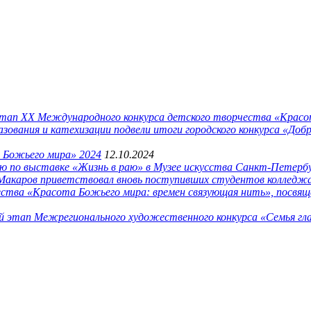
этап XX Международного конкурса детского творчества «Крас
азования и катехизации подвели итоги городского конкурса «До
 Божьего мира» 2024
12.10.2024
сию по выставке «Жизнь в раю» в Музее искусства Санкт-Петерб
я Макаров приветствовал вновь поступивших студентов колледж
тва «Красота Божьего мира: времен связующая нить», посвящ
й этап Межрегионального художественного конкурса «Семья гл