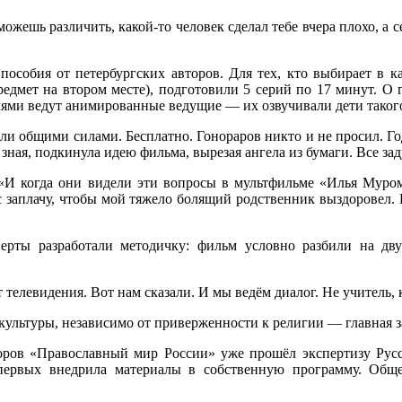
можешь различить, какой-то человек сделал тебе вчера плохо, а 
особия от петербургских авторов. Для тех, кто выбирает в ка
редмет на втором месте), подготовили 5 серий по 17 минут. О 
лями ведут анимированные ведущие — их озвучивали дети такого 
кали общими силами. Бесплатно. Гонораров никто и не просил. Г
зная, подкинула идею фильма, вырезая ангела из бумаги. Все за
И когда они видели эти вопросы в мультфильме «Илья Муроме
ас заплачу, чтобы мой тяжело болящий родственник выздоровел.
ерты разработали методичку: фильм условно разбили на дву
телевидения. Вот нам сказали. И мы ведём диалог. Не учитель, к
культуры, независимо от приверженности к религии — главная з
ров «Православный мир России» уже прошёл экспертизу Русск
 первых внедрила материалы в собственную программу. Общ