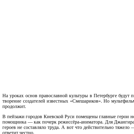
На уроках основ православной культуры в Петербурге будут 
творение создателей известных «Смешариков». Но мультфиль
продолжит.
В пейзажи городов Киевской Руси помещены главные герои н
помощника — как почерк режиссёра-аниматора. Для Джангира 
героев не составляло труда. А вот что действительно тяжело
ответит честно.