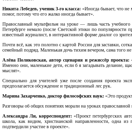
Никита Лебедев, ученик 3-го класса:
«Иногда бывает, что не 
помог, потому что его жалко иногда бывает».
Православный мультфильм на уроке — лишь часть учебного п
Петербурге немало (после Светской этики по популярности п
известный журналист, в интерактивной форме диалог со зрите
Почти всё, как это полотно с картой России для заставки, сот
семейный подряд. Маленькая дочь тихим вечером, сама того не 
Алёна Поликовская, автор сценария и режиссёр проекта:
«
Именно они, маленькие дети, если б я загадывать делание, щ
мыслят».
Специально для учителей уже после создания проекта эксп
предполагается обсуждение и традиционный лес рук.
Марина Захарченко, доктор философских наук:
«Это продукт 
Разговоры об общих понятиях морали на уроках православной 
Александра Ли, корреспондент:
«Проект петербургских авто
школа, как видим, христианской направленности, одна из
подтвердили участие в проекте».