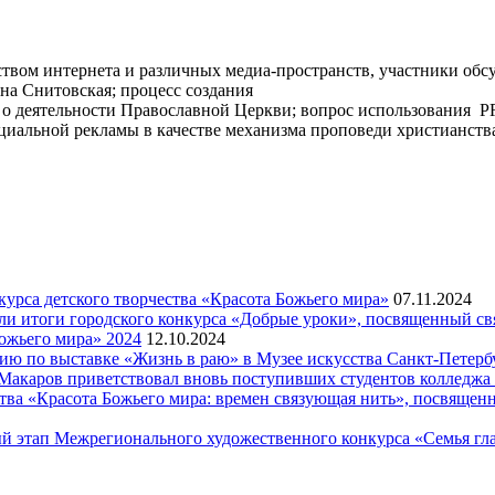
твом интернета и различных медиа-пространств, участники обс
ена Снитовская; процесс создания
 о деятельности Православной Церкви; вопрос использования P
циальной рекламы в качестве механизма проповеди христианств
рса детского творчества «Красота Божьего мира»
07.11.2024
ели итоги городского конкурса «Добрые уроки», посвященный с
ожьего мира» 2024
12.10.2024
рсию по выставке «Жизнь в раю» в Музее искусства Санкт-Петер
я Макаров приветствовал вновь поступивших студентов колледж
ва «Красота Божьего мира: времен связующая нить», посвящен
й этап Межрегионального художественного конкурса «Семья гла