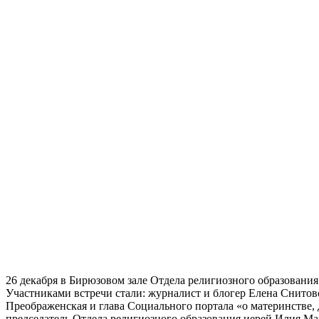
26 декабря в Бирюзовом зале Отдела религиозного образовани
Участниками встречи стали: журналист и блогер Елена Снитов
Преображенская и глава Социального портала «о материнстве,
председатель Отдела религиозного образования иерей Илия Ма