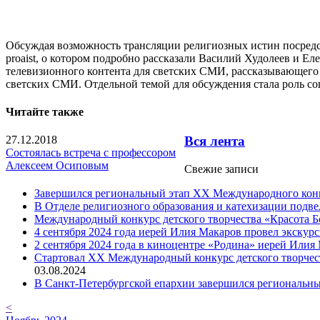
Обсуждая возможность трансляции религиозных истин посредс
proaist, о котором подробно рассказали Василий Худолеев и Ел
телевизионного контента для светских СМИ, рассказывающего
светских СМИ. Отдельной темой для обсуждения стала роль со
Читайте также
27.12.2018
Вся лента
Состоялась встреча с профессором
Алексеем Осиповым
Свежие записи
Завершился региональный этап XX Международного конку
В Отделе религиозного образования и катехизации подв
Международный конкурс детского творчества «Красота Б
4 сентября 2024 года иерей Илия Макаров провел экску
2 сентября 2024 года в киноцентре «Родина» иерей Или
Cтартовал XX Международный конкурс детского творчест
03.08.2024
В Санкт-Петербургской епархии завершился региональны
<