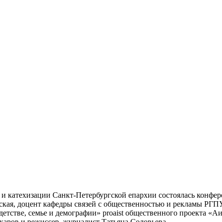
я и катехизации Санкт-Петербургской епархии состоялась конфе
ская, доцент кафедры связей с общественностью и рекламы РГПУ
 детстве, семье и демографии» proaist общественного проекта 
каров и режиссер, журналист Татьяна Соловьева.