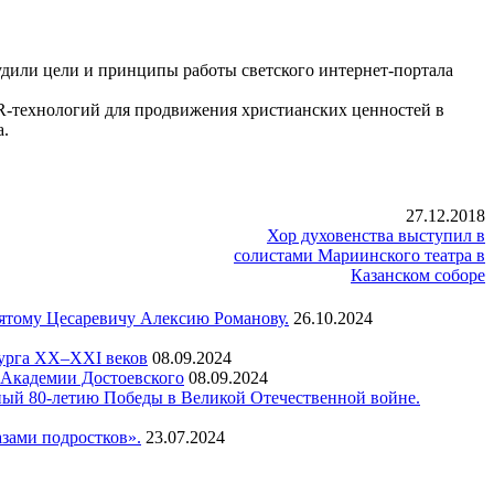
удили цели и принципы работы светского интернет-портала
R-технологий для продвижения христианских ценностей в
а.
27.12.2018
Хор духовенства выступил в
солистами Мариинского театра в
Казанском соборе
вятому Цесаревичу Алексию Романову.
26.10.2024
бурга XX–XXI веков
08.09.2024
а Академии Достоевского
08.09.2024
ный 80-летию Победы в Великой Отечественной войне.
зами подростков».
23.07.2024