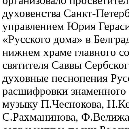
организовало просветите
духовенства Санкт-Петер
управлением Юрия Гераси
«Русского дома» в Белград
нижнем храме главного с
святителя Саввы Сербског
духовные песнопения Рус
расшифровки знаменного 
музыку П.Чеснокова, Н.Ке
С.Рахманинова, Ф.Велижан