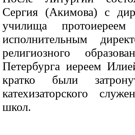
Сергия (Акимова) с ди
училища протоиерее
исполнительным дирек
религиозного образов
Петербурга иереем Илие
кратко были затрону
катехизаторского служ
школ.