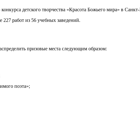
онкурса детского творчества «Красота Божьего мира» в Санкт-
е 227 работ из 56 учебных заведений.
аспределить призовые места следующим образом:
;
бимого поэта»;