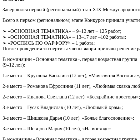
Завершился первый (региональный) этап XIX Международного к
Всего в первом (региональном) этапе Конкурсе приняли участи
➢ «ОСНОВНАЯ ТЕМАТИКА» – 9–12 лет – 125 работ;
➢ «ОСНОВНАЯ ТЕМАТИКА» – 13–17 лет –102 работы;
➢ «РОСПИСЬ ПО ФАРФОРУ» – 1 работа;
После проведения экспертизы члены жюри приняли решение р
В номинации «Основная тематика», первая возрастная группа
(9–12 лет):
1-е место – Круглова Василиса (12 лет), «Моя святая Василиса»
2-е место – Романова Ефросиния (11 лет), «Любимая сказка лю
2-е место – Иванова Светлана (12 лет), «Бескрайние просторы»;
3-е место – Гусак Владислав (10 лет), «Любимый храм»;
3-е место – Шишкова Дарья (10 лет), «Божье благословение»;
3-е место – Шевцова Мария (10 лет), «На восходе».
В номинации «Основная тематика», вторая возрастная группа